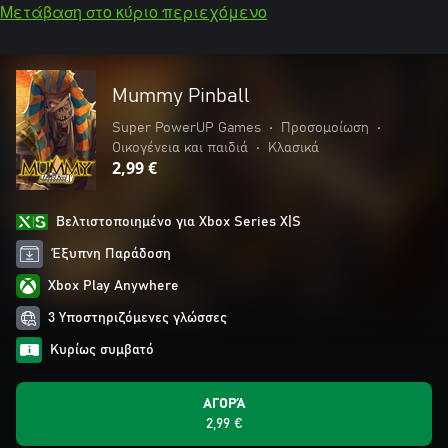
Μετάβαση στο κύριο περιεχόμενο
Mummy Pinball
Super PowerUP Games
•
Προσομοίωση
•
Οικογένεια και παιδιά
•
Κλασικά
2,99 €
Βελτιστοποιημένο για Xbox Series X|S
Έξυπνη Παράδοση
Xbox Play Anywhere
3 Υποστηριζόμενες γλώσσες
Κυρίως συμβατό
ΑΓΟΡΆ
2,99 €