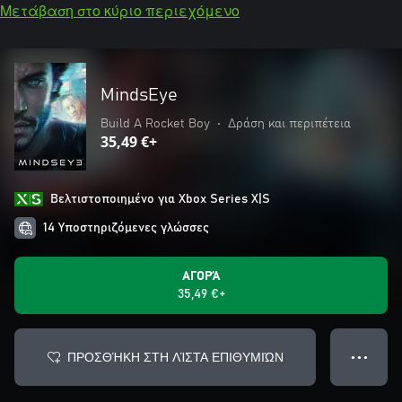
Μετάβαση στο κύριο περιεχόμενο
MindsEye
Build A Rocket Boy
•
Δράση και περιπέτεια
35,49 €+
Βελτιστοποιημένο για Xbox Series X|S
14 Υποστηριζόμενες γλώσσες
ΑΓΟΡΆ
35,49 €+
ΠΡΟΣΘΉΚΗ ΣΤΗ ΛΊΣΤΑ ΕΠΙΘΥΜΙΏΝ
● ● ●