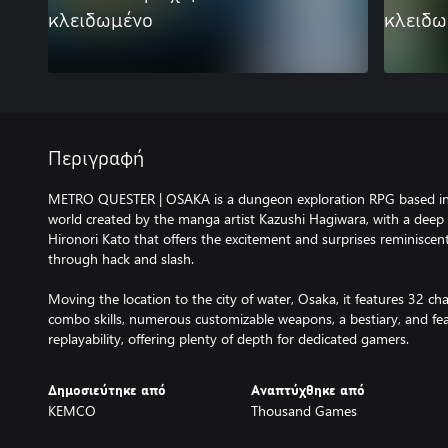
κλειδωμένο
κλειδω
Περιγραφή
METRO QUESTER | OSAKA is a dungeon exploration RPG based in a
world created by the manga artist Kazushi Hagiwara, with a dee
Hironori Kato that offers the excitement and surprises reminisc
through hack and slash.
Moving the location to the city of water, Osaka, it features 32 cha
combo skills, numerous customizable weapons, a bestiary, and f
replayability, offering plenty of depth for dedicated gamers.
Δημοσιεύτηκε από
Αναπτύχθηκε από
KEMCO
Thousand Games