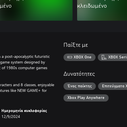
μένο
κλειδωμένο
Παίξτε με
 post-apocalyptic futuristic
XBOX One
XBOX Seri
p game system designed by
ent of 1980s computer games
Δυνατότητες
racters and 8 classes, enjoyable
Ένας παίκτης
Επιτεύγματα 
eatures like NEW GAME+ for
Xbox Play Anywhere
Ημερομηνία κυκλοφορίας
12/9/2024