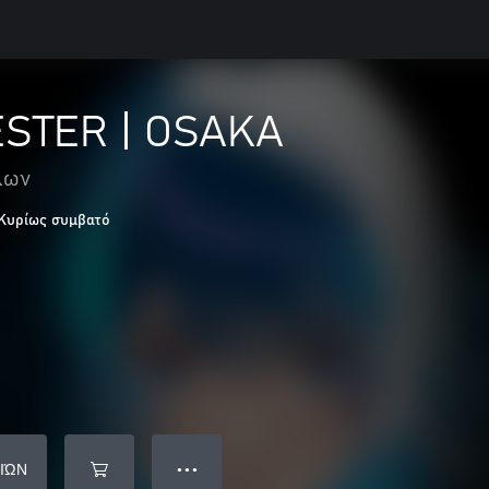
STER | OSAKA
λων
Κυρίως συμβατό
ΙΏΝ
● ● ●