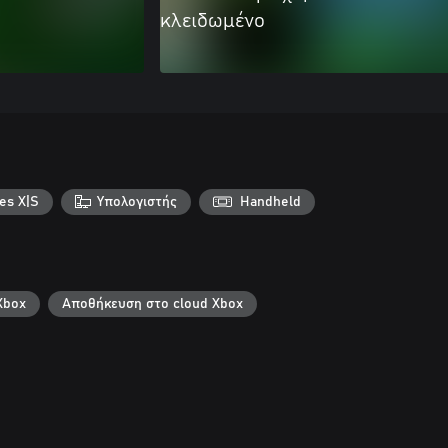
κλειδωμένο
es X|S
Υπολογιστής
Handheld
Xbox
Αποθήκευση στο cloud Xbox