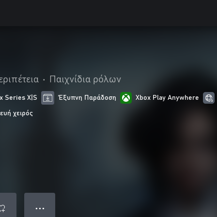
εριπέτεια
•
Παιχνίδια ρόλων
x Series X|S
Έξυπνη Παράδοση
Xbox Play Anywhere
ευή χειρός
● ● ●