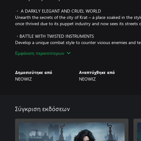
・ A DARKLY ELEGANT AND CRUEL WORLD
Unearth the secrets of the city of Krat – a place soaked in the sty
once thrived due to its puppet industry and now sees its streets 
・BATTLE WITH TWISTED INSTRUMENTS
Develop a unique combat style to counter vicious enemies and te
dynamic weapon combinations, utilizing the Legion Arms, and activ
Εμφάνιση περισσότερων
・WHAT’S IN A LIE?
There will be times when you will be confronted with choices whe
Δημοσιεύτηκε από
Αναπτύχθηκε από
in sorrow or despair by lying…or you can choose to tell the truth.
NEOWIZ
NEOWIZ
Carve your own path.
・A CLASSIC REIMAGINED
Experience the beloved fairy tale of Pinocchio reinterpreted as a d
Σύγκριση εκδόσεων
players to discover the secrets and symbols hidden within the worl