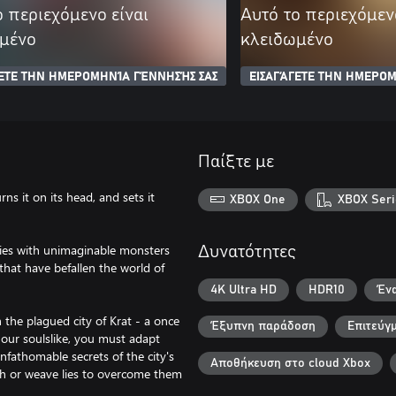
ο περιεχόμενο είναι
Αυτό το περιεχόμεν
μένο
κλειδωμένο
ΓΕΤΕ ΤΗΝ ΗΜΕΡΟΜΗΝΊΑ ΓΈΝΝΗΣΉΣ ΣΑΣ
ΕΙΣΑΓΆΓΕΤΕ ΤΗΝ ΗΜΕΡΟΜ
Παίξτε με
urns it on its head, and sets it
XBOX One
XBOX Seri
lies with unimaginable monsters
Δυνατότητες
hat have befallen the world of
4K Ultra HD
HDR10
Ένα
the plagued city of Krat - a once
Έξυπνη παράδοση
Επιτεύγ
 our soulslike, you must adapt
nfathomable secrets of the city's
Αποθήκευση στο cloud Xbox
th or weave lies to overcome them