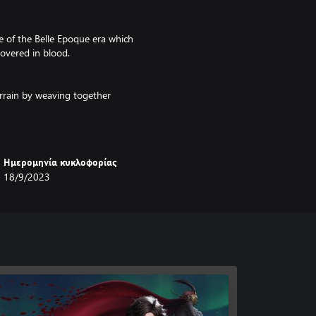
le of the Belle Epoque era which
covered in blood.
rrain by weaving together
ating new abilities.
re you can give comfort to others
Ημερομηνία κυκλοφορίας
18/9/2023
ark, grim narrative that allows
d of Lies of P.