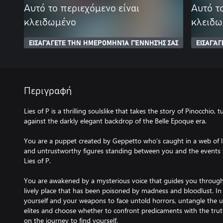
Αυτό το περιεχόμενο είναι
Αυτό τ
κλειδωμένο
κλειδω
ΕΙΣΑΓΆΓΕΤΕ ΤΗΝ ΗΜΕΡΟΜΗΝΊΑ ΓΈΝΝΗΣΉΣ ΣΑΣ
ΕΙΣΑΓΆ
Περιγραφή
Lies of P is a thrilling soulslike that takes the story of Pinocchio, t
against the darkly elegant backdrop of the Belle Epoque era.
You are a puppet created by Geppetto who’s caught in a web of 
and untrustworthy figures standing between you and the events t
Lies of P.
You are awakened by a mysterious voice that guides you through 
lively place that has been poisoned by madness and bloodlust. In
yourself and your weapons to face untold horrors, untangle the u
elites and choose whether to confront predicaments with the tru
on the journey to find yourself.