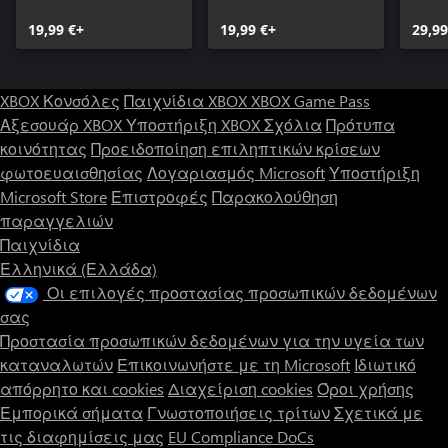
19,99 €+
19,99 €+
29,99
XBOX Κονσόλες
Παιχνίδια XBOX
XBOX Game Pass
Αξεσουάρ XBOX
Υποστήριξη XBOX
Σχόλια
Πρότυπα
κοινότητας
Προειδοποίηση επιληπτικών κρίσεων
φωτοευαισθησίας
Λογαριασμός Microsoft
Υποστήριξη
Microsoft Store
Επιστροφές
Παρακολούθηση
παραγγελιών
Παιχνίδια
Ελληνικά (Ελλάδα)
Οι επιλογές προστασίας προσωπικών δεδομένων
σας
Προστασία προσωπικών δεδομένων για την υγεία των
καταναλωτών
Επικοινωνήστε με τη Microsoft
Ιδιωτικό
απόρρητο και cookies
Διαχείριση cookies
Όροι χρήσης
Εμπορικά σήματα
Γνωστοποιήσεις τρίτων
Σχετικά με
τις διαφημίσεις μας
EU Compliance DoCs