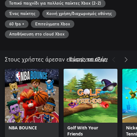
Τοπικό παιχνίδι για πολλούς παίκτες Xbox (2-2)
Ένας παίκτης
Κοινή χρήση/διαχωρισμός οθόνης
60 fps +
Επιτεύγματα Xbox
Αποθήκευση στο cloud Xbox
Εμφάνιση όλων
Στους χρήστες άρεσαν επίσης τα εξής
NBA BOUNCE
Golf With Your
Nick
Friends
Tenni