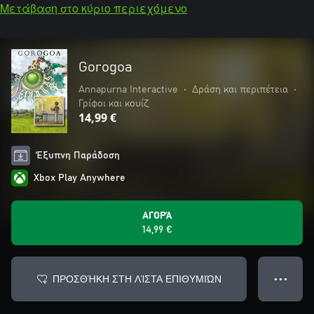
Μετάβαση στο κύριο περιεχόμενο
Gorogoa
Annapurna Interactive
•
Δράση και περιπέτεια
•
Γρίφοι και κουίζ
14,99 €
Έξυπνη Παράδοση
Xbox Play Anywhere
ΑΓΟΡΆ
14,99 €
ΠΡΟΣΘΉΚΗ ΣΤΗ ΛΊΣΤΑ ΕΠΙΘΥΜΙΏΝ
● ● ●