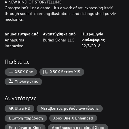
A NEW KIND OF STORYTELLING
Gorogoa isn't just a game - it's a work of art, expressing itself
through soulful, charming illustrations and distinguished puzzle
mechanics.
Δημοσιεύτηκε από
Αναπτύχθηκε από
Ημερομηνία
Annapurna
Buried Signal, LLC
κυκλοφορίας
Interactive
22/5/2018
Παίξτε με
XBOX One
XBOX Series X|S
Υπολογιστής
Δυνατότητες
4K Ultra HD
Μεταβλητός ρυθμός ανανέωσης
Έξυπνη παράδοση
Xbox One X Enhanced
Επιτεύγματα Xbox
Αποθήκευση στο cloud Xbox