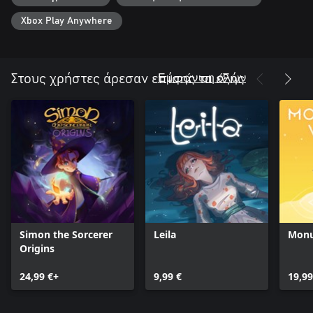
Xbox Play Anywhere
Εμφάνιση όλων
Στους χρήστες άρεσαν επίσης τα εξής
Simon the Sorcerer
Leila
Monu
Origins
24,99 €+
9,99 €
19,99