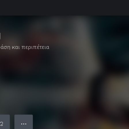
g
άση και περιπέτεια
● ● ●