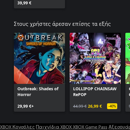
39,99 €
Στους χρήστες άρεσαν επίσης τα εξής
Outbreak: Shades of
LOLLIPOP CHAINSAW
Horror
RePOP
29,99 €+
44,99 €
26,99 €
-40%
XBOX Κονσόλες
Παιχνίδια XBOX
XBOX Game Pass
Αξεσουά