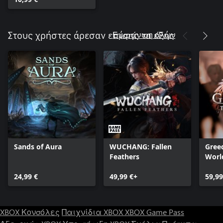
Εμφάνιση όλων
Στους χρήστες άρεσαν επίσης τα εξής
Sands of Aura
WUCHANG: Fallen
Greed
Feathers
Worl
24,99 €
49,99 €+
59,99
XBOX Κονσόλες
Παιχνίδια XBOX
XBOX Game Pass