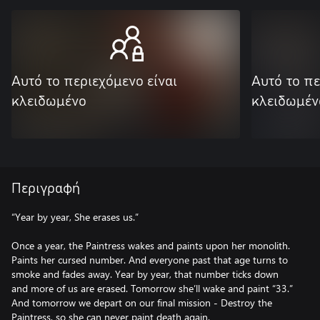
Αυτό το περιεχόμενο είναι
Αυτό το πε
κλειδωμένο
κλειδωμέν
Περιγραφή
“Year by year, She erases us.”
Once a year, the Paintress wakes and paints upon her monolith.
Paints her cursed number. And everyone past that age turns to
smoke and fades away. Year by year, that number ticks down
and more of us are erased. Tomorrow she’ll wake and paint “33.”
And tomorrow we depart on our final mission - Destroy the
Paintress, so she can never paint death again.