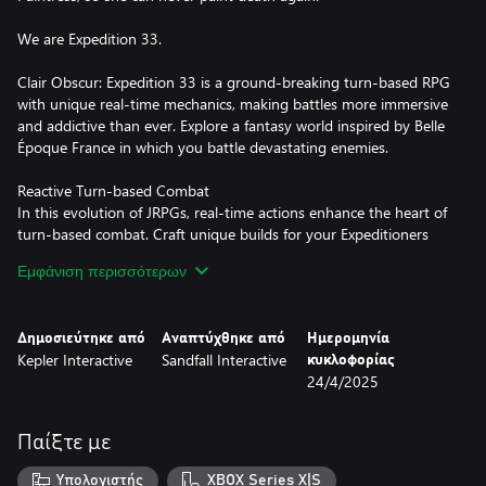
We are Expedition 33.
Clair Obscur: Expedition 33 is a ground-breaking turn-based RPG
with unique real-time mechanics, making battles more immersive
and addictive than ever. Explore a fantasy world inspired by Belle
Époque France in which you battle devastating enemies.
Reactive Turn-based Combat
In this evolution of JRPGs, real-time actions enhance the heart of
turn-based combat. Craft unique builds for your Expeditioners
that fit your playstyle via gear, stats, skills, and character
Εμφάνιση περισσότερων
synergies. Open an active dimension in combat - dodge, parry,
and counter in real time, chain combos by mastering attack
rhythms, and target enemy weak points using a free aim system.
Δημοσιεύτηκε από
Αναπτύχθηκε από
Ημερομηνία
Kepler Interactive
Sandfall Interactive
κυκλοφορίας
“Tomorrow Comes”
24/4/2025
With only one year left to live, join Gustave, Maelle, and their
fellow Expeditioners as they embark upon a desperate quest to
break the Paintress’ cycle of death. Follow the trail of previous
Παίξτε με
expeditions and discover their fate. Get to know the members of
Expedition 33 as they learn to work together against impossible
Υπολογιστής
XBOX Series X|S