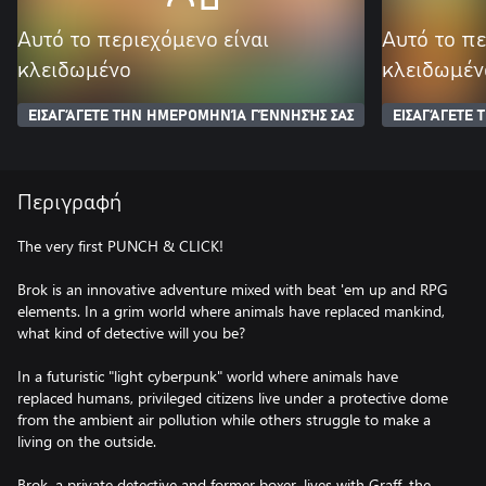
Αυτό το περιεχόμενο είναι
Αυτό το πε
κλειδωμένο
κλειδωμέν
ΕΙΣΑΓΆΓΕΤΕ ΤΗΝ ΗΜΕΡΟΜΗΝΊΑ ΓΈΝΝΗΣΉΣ ΣΑΣ
ΕΙΣΑΓΆΓΕΤΕ
Περιγραφή
The very first PUNCH & CLICK!
Brok is an innovative adventure mixed with beat 'em up and RPG
elements. In a grim world where animals have replaced mankind,
what kind of detective will you be?
In a futuristic "light cyberpunk" world where animals have
replaced humans, privileged citizens live under a protective dome
from the ambient air pollution while others struggle to make a
living on the outside.
Brok, a private detective and former boxer, lives with Graff, the