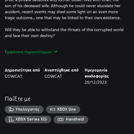
son of his deceased wife. Although he could never elucidate her
accident, recent events may shed some light on an even more
tragic outcome... one that may be linked to their own existence.
Will they be able to withstand the threats of this corrupted world
and face their own destiny?
FEATURES
Εμφάνιση περισσότερων
- Text fully translated into 10 languages
- Solve puzzles with your wits... or muscles!
Δημοσιεύτηκε από
Αναπτύχθηκε από
Ημερομηνία
- Make choices impacting gameplay and/or story
COWCAT
COWCAT
κυκλοφορίας
- Relaxed mode for pure "Point & Click" gameplay (fights can be
20/12/2023
skipped)
- Level up to beat enemies and bosses
- Combine clues to uncover the truth!
Παίξτε με
- In-game hints
- Two playable characters, switch at any time
Υπολογιστής
XBOX One
- 15 to 20 hours long on first playthrough
- Multiple distinct endings to unlock
XBOX Series X|S
Handheld
- Fully voice acted (23,000 lines)
- Free 60-pages artbook included