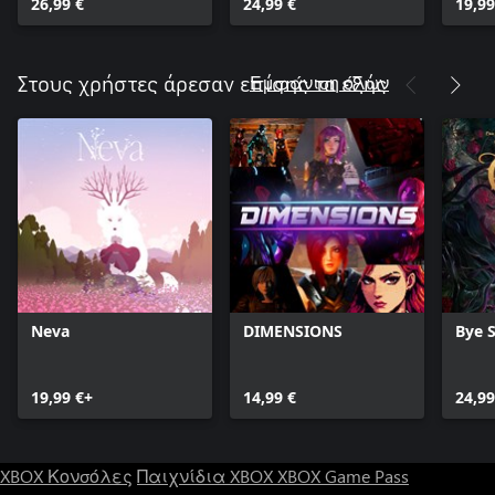
26,99 €
24,99 €
19,99
Εμφάνιση όλων
Στους χρήστες άρεσαν επίσης τα εξής
Neva
DIMENSIONS
Bye 
19,99 €+
14,99 €
24,99
XBOX Κονσόλες
Παιχνίδια XBOX
XBOX Game Pass