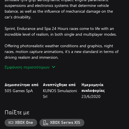
suspensions and electronics systems that determine vehicle
balance, as well as the influence of mechanical damage on the
car's drivability.
Sprint, Endurance and Spa 24 Hours races come to life with an
incredible level of realism, in both single and multiplayer modes.
Offering photorealistic weather conditions and graphics, night
races, motion capture animations, it's a new standard in terms of
driving realism and immersion.
Εμφάνιση περισσότερων
There's no better time than now to #beACC.
The next generation of simulation racing is here. Assetto Corsa
Δημοσιεύτηκε από
Αναπτύχθηκε από
Ημερομηνία
Competizione for PlayStation 5 boasts Improved frame rate and
505 Games SpA
KUNOS Simulazioni
κυκλοφορίας
upgraded visuals giving racers the most immersive racing
Srl
23/6/2020
experience to date.
- Includes the Fanatec GT World Challenge Europe 2024 season
Παίξτε με
(new entries, liveries, drivers, and the full championship season)*
-Smooth 60 FPS gameplay
XBOX One
XBOX Series X|S
-Free private multiplayer lobbies