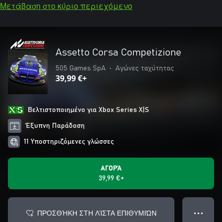
Μετάβαση στο κύριο περιεχόμενο
Assetto Corsa Competizione
505 Games SpA
•
Αγώνες ταχύτητας
39,99 €+
Βελτιστοποιημένο για Xbox Series X|S
Έξυπνη Παράδοση
11 Υποστηριζόμενες γλώσσες
ΑΓΟΡΆ
39,99 €+
ΠΡΟΣΘΉΚΗ ΣΤΗ ΛΊΣΤΑ ΕΠΙΘΥΜΙΏΝ
● ● ●