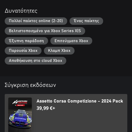
-Free upgrade for existing owners
-4k visuals
Δυνατότητες
-2021, 2022, 2023, 2024 liveries
-Multiplayer up to 30 racers
Πολλοί παίκτες online (2-20)
Ένας παίκτης
-New BMW M4 GT3
Βελτιστοποιημένο για Xbox Series X|S
*Note: Certain entries may require ownership of specific DLCs
Έξυπνη παράδοση
Επιτεύγματα Xbox
Παρουσία Xbox
Κλαμπ Xbox
Αποθήκευση στο cloud Xbox
Σύγκριση εκδόσεων
Assetto Corsa Competizione - 2024 Pack
39,99 €+