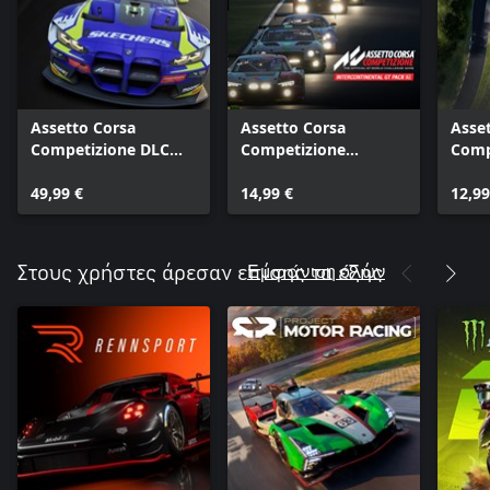
Assetto Corsa
Assetto Corsa
Asse
Competizione DLC
Competizione
Comp
Pack
Intercontinental GT
Nurb
49,99 €
Pack DLC
14,99 €
12,99
Εμφάνιση όλων
Στους χρήστες άρεσαν επίσης τα εξής