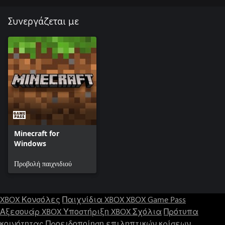
Συνεργάζεται με
Minecraft for
Windows
Προβολή παιχνιδιού
XBOX Κονσόλες
Παιχνίδια XBOX
XBOX Game Pass
Αξεσουάρ XBOX
Υποστήριξη XBOX
Σχόλια
Πρότυπα
κοινότητας
Προειδοποίηση επιληπτικών κρίσεων