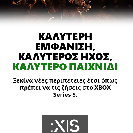
ο
Damon,
ο
Dominic
ΚΑΛΥΤΕΡΗ
και
ο
ΕΜΦΑΝΙΣΗ,
Augustus
ΚΑΛΥΤΕΡΟΣ ΗΧΟΣ,
αποκρούουν
ΚΑΛΥΤΕΡΟ ΠΑΙΧΝΙΔΙ
τους
Locust
σε
Ξεκίνα νέες περιπέτειες έτσι όπως
μια
πρέπει να τις ζήσεις στο XBOX
φλεγόμενη
Series S.
πόλη.