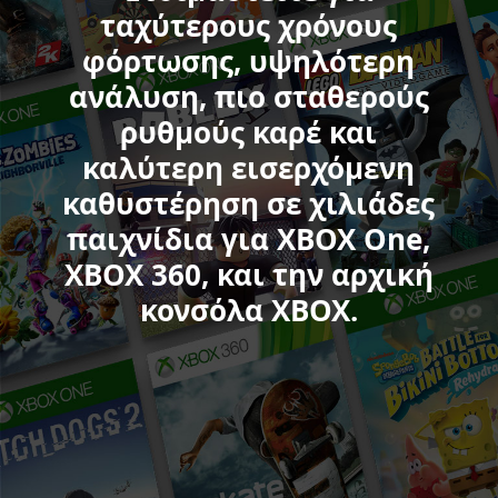
of
ταχύτερους χρόνους
Duty:
φόρτωσης, υψηλότερη
Black
ανάλυση, πιο σταθερούς
Ops
6,
ρυθμούς καρέ και
College
καλύτερη εισερχόμενη
Football
καθυστέρηση σε χιλιάδες
25,
Sea
παιχνίδια για XBOX One,
of
XBOX 360, και την αρχική
Thieves,
κονσόλα XBOX.
Minecraft
Legends,
και
Forza
Motorsport