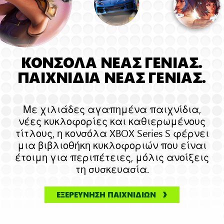
τον
τρισδιάστατο
χωρικό
ήχο
ΚΟΝΣΟΛΑ ΝΕΑΣ ΓΕΝΙΑΣ.
ΠΑΙΧΝΙΔΙΑ ΝΕΑΣ ΓΕΝΙΑΣ.
Με χιλιάδες αγαπημένα παιχνίδια,
νέες κυκλοφορίες και καθιερωμένους
τίτλους, η κονσόλα XBOX Series S φέρνει
μια βιβλιοθήκη κυκλοφοριών που είναι
έτοιμη για περιπέτειες, μόλις ανοίξεις
τη συσκευασία.
ΕΞΕΡΕΥΝΗΣΗ ΠΑΙΧΝΙΔΙΩΝ