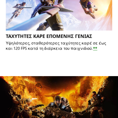
ΤΑΧΥΤΗΤΕΣ ΚΑΡΕ ΕΠΟΜΕΝΗΣ ΓΕΝΙΑΣ
Υψηλότερες, σταθερότερες ταχύτητες καρέ σε έως
και 120 FPS κατά τη διάρκεια του παιχνιδιού.
**
Ο
Marcus
σκυφτός
κοιτάζει
μπροστά.
Πίσω
του,