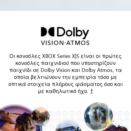
Τρία
έπιπλα
είναι
τοποθετημένα
γύρω
από
Οι κονσόλες XBOX Series X|S είναι οι πρώτες
μια
κονσόλες παιχνιδιού που υποστηρίζουν
τηλεόραση.
παιχνίδι σε Dolby Vision και Dolby Atmos, τα
Κινούμενα
οποία βελτιώνουν την εμπειρία τόσο με
ηχητικά
οπτικά στοιχεία πλήρους φάσματος όσο και
κύματα
με καθηλωτικό ήχο.
†
αντανακλώνται
σε
ολόκληρο
το
δωμάτιο,
απεικονίζοντας