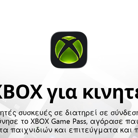
BOX για κινητ
τές συσκευές σε διατηρεί σε σύνδεση
ύνησε το XBOX Game Pass, αγόρασε παι
α παιχνιδιών και επιτεύγματα και 