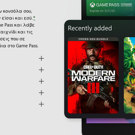
 κονσόλα σου,
 είσαι και εσύ.
*
e Pass και λάβε
ιχνίδι και τις
σεις που σε
α στο Game Pass.