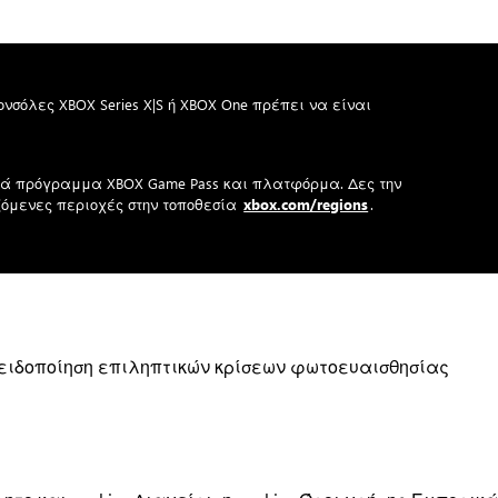
νσόλες XBOX Series X|S ή XBOX One πρέπει να είναι
, ανά πρόγραμμα XBOX Game Pass και πλατφόρμα. Δες την
ζόμενες περιοχές στην τοποθεσία
xbox.com/regions
.
ειδοποίηση επιληπτικών κρίσεων φωτοευαισθησίας