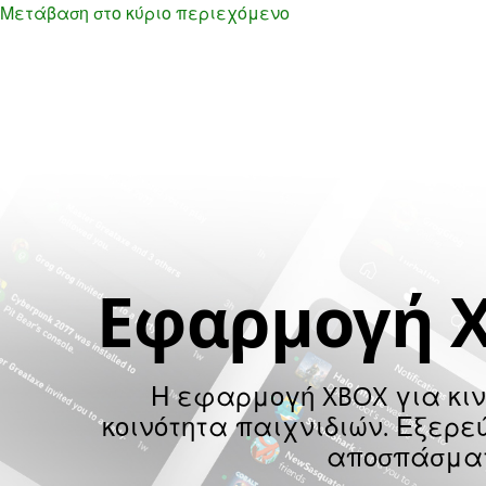
Μετάβαση στο κύριο περιεχόμενο
Εφαρμογή X
Η εφαρμογή XBOX για κινη
κοινότητα παιχνιδιών. Εξερε
αποσπάσματ