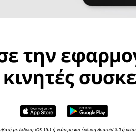
σε την εφαρμο
 κινητές συσκ
μβατή με έκδοση iOS 15.1 ή νεότερη και έκδοση Android 8.0 ή νεότ