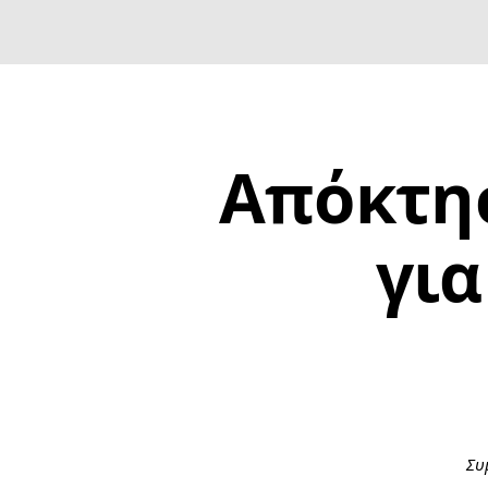
Απόκτη
για
Συ