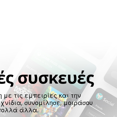
ές συσκευές
 με τις εμπειρίες και την
χνίδια, συνομίλησε, μοιράσου
πολλά άλλα.