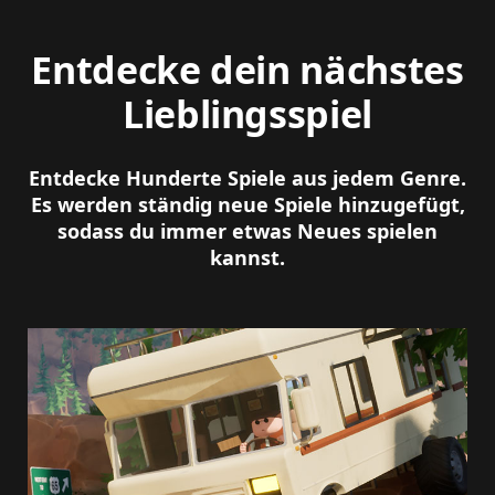
Entdecke dein nächstes
Lieblingsspiel
Entdecke Hunderte Spiele aus jedem Genre.
Es werden ständig neue Spiele hinzugefügt,
sodass du immer etwas Neues spielen
kannst.