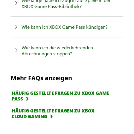
Wie lange habe ich Zugriff auf Spiele in der
XBOX Game Pass-Bibliothek?
Wie kann ich XBOX Game Pass kündigen?
Wie kann ich die wiederkehrenden
Abrechnungen stoppen?
Mehr FAQs anzeigen
HÄUFIG GESTELLTE FRAGEN ZU XBOX GAME
PASS
HÄUFIG GESTELLTE FRAGEN ZU XBOX
CLOUD GAMING