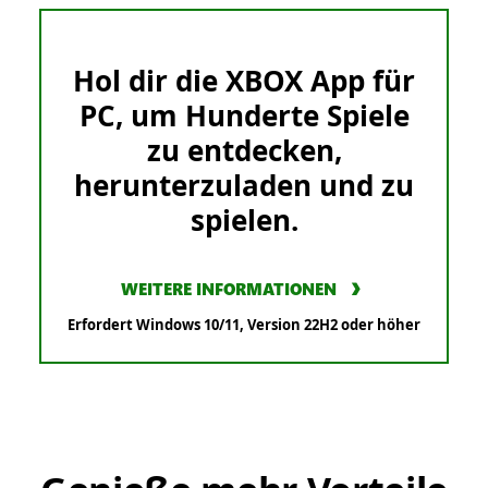
Hol dir die XBOX App für
PC, um Hunderte Spiele
zu entdecken,
herunterzuladen und zu
spielen.
WEITERE INFORMATIONEN
Erfordert Windows 10/11, Version 22H2 oder höher