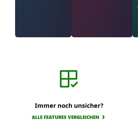
Immer noch unsicher?
ALLE FEATURES VERGLEICHEN