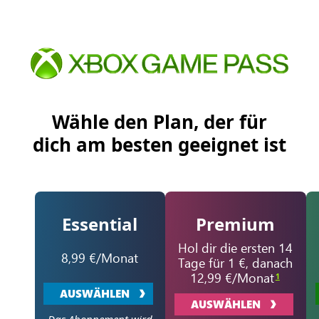
Wähle den Plan, der für
dich am besten geeignet ist
Essential
Premium
Hol dir die ersten 14
8,99 €/Monat
Tage für 1 €, danach
12,99 €/Monat
1
AUSWÄHLEN
AUSWÄHLEN