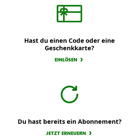
Hast du einen Code oder eine
Geschenkkarte?
EINLÖSEN
Du hast bereits ein Abonnement?
JETZT ERNEUERN