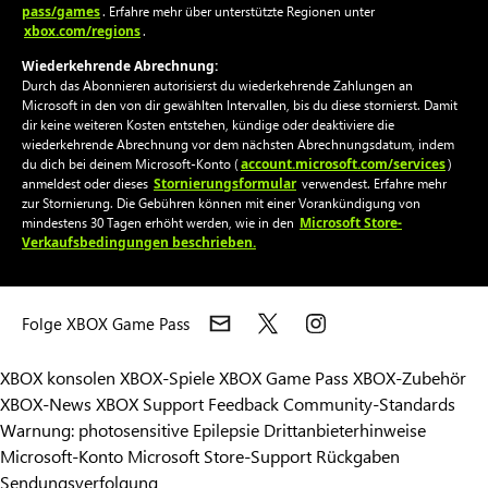
pass/games
. Erfahre mehr über unterstützte Regionen unter
xbox.com/regions
.
Wiederkehrende Abrechnung:
Durch das Abonnieren autorisierst du wiederkehrende Zahlungen an
Microsoft in den von dir gewählten Intervallen, bis du diese stornierst. Damit
dir keine weiteren Kosten entstehen, kündige oder deaktiviere die
wiederkehrende Abrechnung vor dem nächsten Abrechnungsdatum, indem
account.microsoft.com/services
du dich bei deinem Microsoft-Konto (
)
Stornierungsformular
anmeldest oder dieses
verwendest. Erfahre mehr
zur Stornierung. Die Gebühren können mit einer Vorankündigung von
Microsoft Store-
mindestens 30 Tagen erhöht werden, wie in den
Verkaufsbedingungen beschrieben.
Folge XBOX Game Pass
XBOX konsolen
XBOX-Spiele
XBOX Game Pass
XBOX-Zubehör
XBOX-News
XBOX Support
Feedback
Community-Standards
Warnung: photosensitive Epilepsie
Drittanbieterhinweise
Microsoft-Konto
Microsoft Store-Support
Rückgaben
Sendungsverfolgung