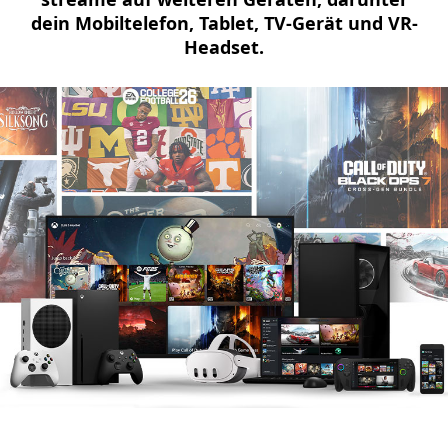
dein Mobiltelefon, Tablet, TV-Gerät und VR-
Headset.