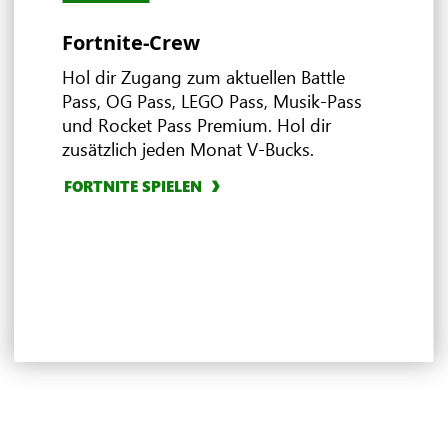
Fortnite-Crew
Erlebe die Welt von EA
Ubisoft+ Classics
Streamen und von überall
In-Game-Vorteile
Mehr Rewards mit XBOX Game
Vorteile und Rabatte
Multiplayer-Spiele
spielen
Pass sammeln
Hol dir Zugang zum aktuellen Battle
Pass, OG Pass, LEGO Pass, Musik-Pass
und Rocket Pass Premium. Hol dir
ANGEBOTE ERKUNDEN
zusätzlich jeden Monat V-Bucks.
Ultimate
EA PLAY ENTDECKEN
IN-GAME-VORTEILE ENTDECKEN
FORTNITE SPIELEN
UBISOFT+ CLASSICS ENTDECKEN
MULTIPLAYER-SPIELE DURCHSUCHEN
3
4
REWARDS ENTDECKEN
CLOUD GAMING ERKUNDEN