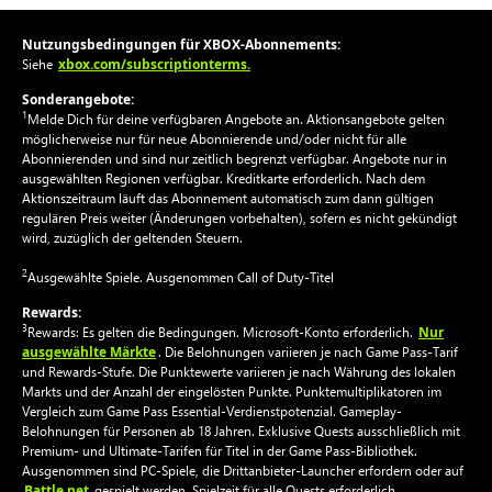
Nutzungsbedingungen für XBOX-Abonnements:
xbox.com/subscriptionterms.
Siehe
Sonderangebote:
1
Melde Dich für deine verfügbaren Angebote an. Aktionsangebote gelten
möglicherweise nur für neue Abonnierende und/oder nicht für alle
Abonnierenden und sind nur zeitlich begrenzt verfügbar. Angebote nur in
ausgewählten Regionen verfügbar. Kreditkarte erforderlich. Nach dem
Aktionszeitraum läuft das Abonnement automatisch zum dann gültigen
regulären Preis weiter (Änderungen vorbehalten), sofern es nicht gekündigt
wird, zuzüglich der geltenden Steuern.
2
Ausgewählte Spiele. Ausgenommen Call of Duty-Titel
Rewards:
3
Nur
Rewards: Es gelten die Bedingungen. Microsoft-Konto erforderlich.
ausgewählte Märkte
. Die Belohnungen variieren je nach Game Pass-Tarif
und Rewards-Stufe. Die Punktewerte variieren je nach Währung des lokalen
Markts und der Anzahl der eingelösten Punkte. Punktemultiplikatoren im
Vergleich zum Game Pass Essential-Verdienstpotenzial. Gameplay-
Belohnungen für Personen ab 18 Jahren. Exklusive Quests ausschließlich mit
Premium- und Ultimate-Tarifen für Titel in der Game Pass-Bibliothek.
Ausgenommen sind PC-Spiele, die Drittanbieter-Launcher erfordern oder auf
Battle.net
gespielt werden. Spielzeit für alle Quests erforderlich.