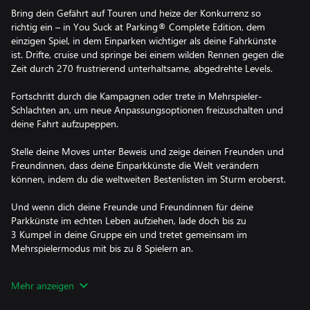
Bring dein Gefährt auf Touren und heize der Konkurrenz so
richtig ein – in You Suck at Parking® Complete Edition, dem
einzigen Spiel, in dem Einparken wichtiger als deine Fahrkünste
ist. Drifte, cruise und springe bei einem wilden Rennen gegen die
Zeit durch 270 frustrierend unterhaltsame, abgedrehte Levels.
Fortschritt durch die Kampagnen oder trete in Mehrspieler-
Schlachten an, um neue Anpassungsoptionen freizuschalten und
deine Fahrt aufzupeppen.
Stelle deine Moves unter Beweis und zeige deinen Freunden und
Freundinnen, dass deine Einparkkünste die Welt verändern
können, indem du die weltweiten Bestenlisten im Sturm eroberst.
Und wenn dich deine Freunde und Freundinnen für deine
Parkkünste im echten Leben aufziehen, lade doch bis zu
3 Kumpel in deine Gruppe ein und tretet gemeinsam im
Mehrspielermodus mit bis zu 8 Spielern an.
Du wirst lachen, du wirst weinen. Aber so oder so wirst du
Mehr anzeigen
feststellen: You Suck at Parking™.