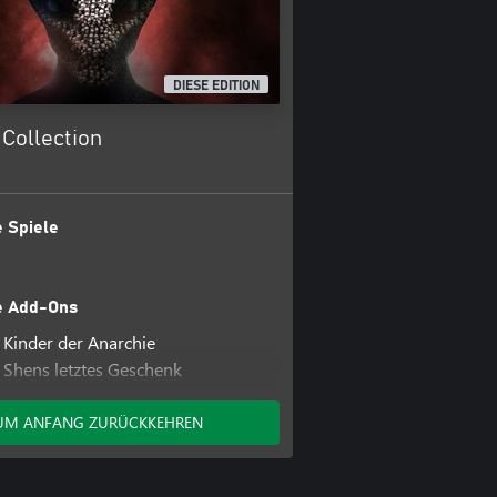
DIESE EDITION
Collection
 Spiele
e Add-Ons
Kinder der Anarchie
Shens letztes Geschenk
Alien-Jäger
War of the Chosen
UM ANFANG ZURÜCKKEHREN
iderstandskämpfer-Pack