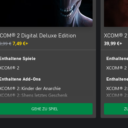
COM® 2 Digital Deluxe Edition
XCOM® 2 
9,99 €
7,49 €+
39,99 €+
Enthaltene Spiele
Enthaltene
XCOM® 2
XCOM® 2
Enthaltene Add-Ons
Enthalten
XCOM® 2: Kinder der Anarchie
XCOM® 2: 
XCOM® 2: Shens letztes Geschenk
XCOM® 2: 
XCOM® 2: Alien-Jäger
XCOM® 2: 
XCOM® 2 Verstärkungs-Pack
XCOM® 2: 
GEHE ZU SPIEL
Z
XCOM® 2 W