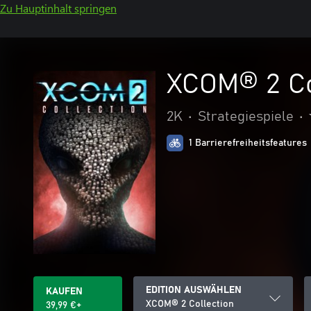
Zu Hauptinhalt springen
XCOM® 2 Co
2K
•
Strategiespiele
•
1 Barrierefreiheitsfeatures
EDITION AUSWÄHLEN
KAUFEN
XCOM® 2 Collection
39,99 €+