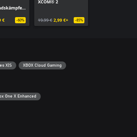
XCOM® 2
ndskämpfer-
9 €
19,99 €
2,99 €+
-60%
-85%
es X|S
XBOX Cloud Gaming
ox One X Enhanced