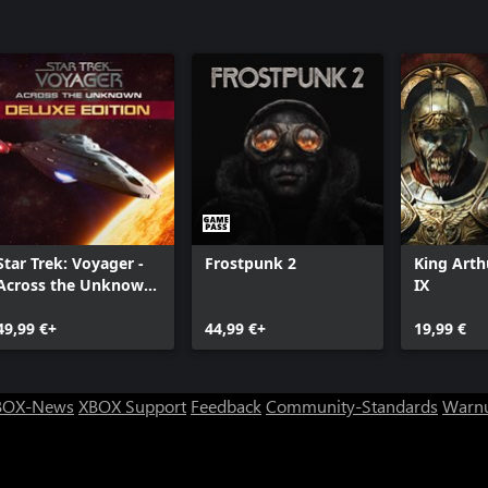
Star Trek: Voyager -
Frostpunk 2
King Arth
Across the Unknown
IX
Deluxe Edition
49,99 €+
44,99 €+
19,99 €
BOX-News
XBOX Support
Feedback
Community-Standards
Warnu