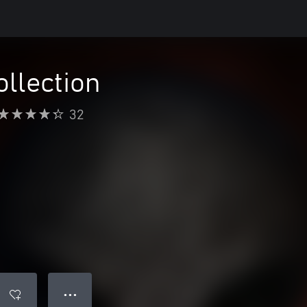
llection
32
● ● ●