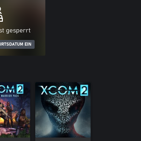
ist gesperrt
URTSDATUM EIN