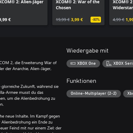
XCOM® 2: Alien-Jäger
XCOM® 2: War of the
XCOM® 2
Chosen
Widersta
Pack
9,99 €
19,99 €
3,99 €
4,99 €
1,9
-80%
Wiedergabe mit
XCOM 2, die Erweiterung War of
XBOX One
XBOX Seri
r der Anarchie, Alien-Jäger,
Funktionen
 glorreiche Zukunft, während sie
rilla-Armee musst du das
Online-Multiplayer (2-2)
Xb
hen, um die Alienbedrohung zu
n.
he neue Inhalte. Im Kampf gegen
 Alienbedrohung ein Ende zu
neuer Feind mit nur einem Ziel: der