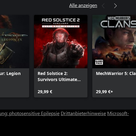
Alle anzeigen
ur: Legion
Red Solstice 2:
MechWarrior 5: Cl
Survivors Ultimate
Edition
29,99 €
29,99 €+
ng: photosensitive Epilepsie
Drittanbieterhinweise
Microsoft-