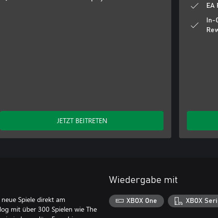
EA 
In-
Rew
JETZT BEITRETEN
Wiedergabe mit
e neue Spiele direkt am
XBOX One
XBOX Seri
log mit über 300 Spielen wie The