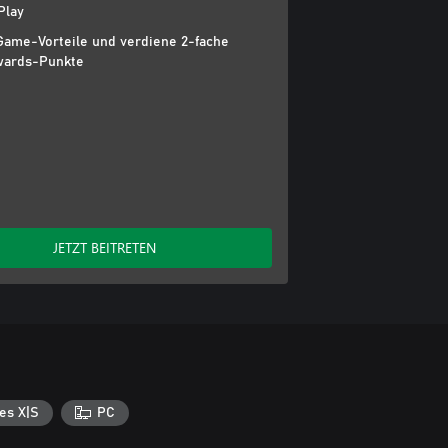
Play
Game-Vorteile und verdiene 2-fache
ards-Punkte
JETZT BEITRETEN
es X|S
PC