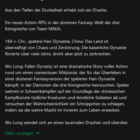
Aus den Tiefen der Dunkelheit erhebt sich ein Drache.
Ein neues Action-RPG in der düsteren Fantasy-Welt der drei
Königreiche von Team NINJA.
184 v. Chr., spätere Han-Dynastie, China. Das Land ist
überwältigt von Chaos und Zerstörung. Die kaiserliche Dynastie
florierte über viele Jahre, droht aber jetzt zu zerbrechen.
Wo Long: Fallen Dynasty ist eine dramatische Story voller Action
rund um einen namenlosen Milizionär, der für das Überleben in
einer düsteren Fantasyversion der späteren Han-Dynastie
kämpft, in der Dämonen die drei Königreiche heimsuchen. Spieler
wehren in Schwertkämpfen auf der Grundlage der chinesischen
Kampfkünste tödliche Kreaturen und feindliche Soldaten ab und
versuchen der Wahrscheinlichkeit ein Schnippchen zu schlagen,
indem sie die wahre Macht im Inneren zum Leben erwecken.
Wo Long wendet sich an einen lauernden Drachen und überdies
an eine Heldin/einen Helden bzw. eine zu Höherem bestimmte
Mehr anzeigen
Person, die bisher unbekannt geblieben ist. Dies ist die