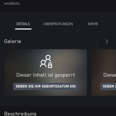
erhältlich).
DETAILS
ÜBERPRÜFUNGEN
MEHR
Galerie
Dieser Inhalt ist gesperrt
Diese
GEBEN SIE IHR GEBURTSDATUM EIN
GEBEN 
Beschreibung