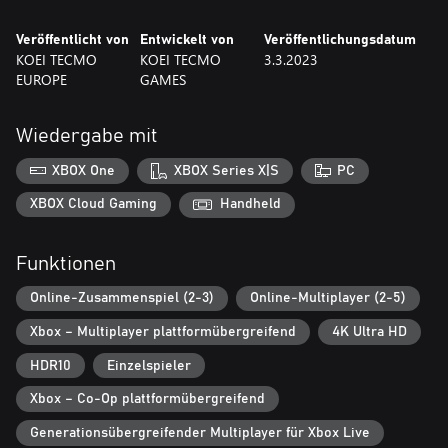
Geschichte von Offizieren, aus denen später Helden werden, die
sich jetzt aber noch keine Namen gemacht haben. Es ist auch die
Veröffentlicht von
Entwickelt von
Veröffentlichungsdatum
Geschichte des Aufstiegs einer Hauptperson aus der
KOEI TECMO
KOEI TECMO
3.3.2023
Bedeutungslosigkeit.
EUROPE
GAMES
Hinweis: Eine Internetverbindung ist erforderlich, damit
verschiedene Inhalte verwendet werden können.
Wiedergabe mit
Hinweis: Dies ist die Standard-Edition des Spiels. Auch die
Complete Edition ist erhältlich.
XBOX One
XBOX Series X|S
PC
XBOX Cloud Gaming
Handheld
Funktionen
Online-Zusammenspiel (2-3)
Online-Multiplayer (2-5)
Xbox – Multiplayer plattformübergreifend
4K Ultra HD
HDR10
Einzelspieler
Xbox – Co-Op plattformübergreifend
Generationsübergreifender Multiplayer für Xbox Live