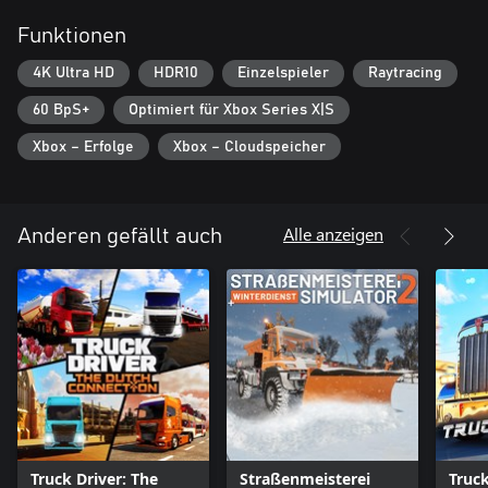
Funktionen
4K Ultra HD
HDR10
Einzelspieler
Raytracing
60 BpS+
Optimiert für Xbox Series X|S
Xbox – Erfolge
Xbox – Cloudspeicher
Alle anzeigen
Anderen gefällt auch
Truck Driver: The
Straßenmeisterei
Truc