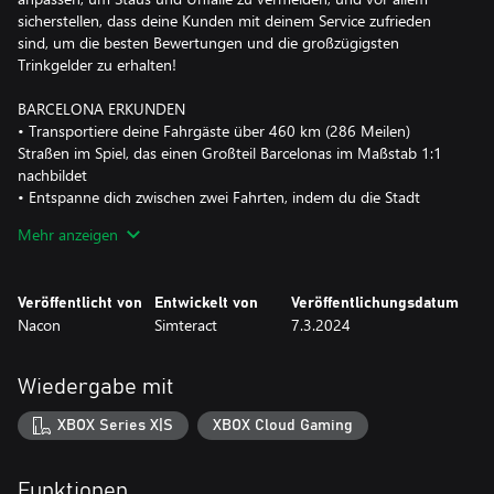
sicherstellen, dass deine Kunden mit deinem Service zufrieden
sind, um die besten Bewertungen und die großzügigsten
Trinkgelder zu erhalten!
BARCELONA ERKUNDEN
• Transportiere deine Fahrgäste über 460 km (286 Meilen)
Straßen im Spiel, das einen Großteil Barcelonas im Maßstab 1:1
nachbildet
• Entspanne dich zwischen zwei Fahrten, indem du die Stadt
erkundest und ihre versteckten Besonderheiten und
Mehr anzeigen
Sehenswürdigkeiten entdeckst
• Verdiene Erfahrungspunkte, indem du fährst, die Stadt
erkundest und mit deinen Kunden interagierst, und nutze sie, um
Veröffentlicht von
Entwickelt von
Veröffentlichungsdatum
neue Fähigkeiten freizuschalten, z. B. die Fähigkeit, längere
Nacon
Simteract
7.3.2024
Fahrten zu akzeptieren
FAHREN
Wiedergabe mit
• Hole Kunden ab und bringe sie an ihr Ziel
• Beachte die Verkehrsregeln und vermeide Zusammenstöße mit
XBOX Series X|S
XBOX Cloud Gaming
Fahrzeugen und Fußgängern
• Passe deine Route an zufällige Ereignisse an (Unfälle,
Bauarbeiten, Umzüge usw.)
Funktionen