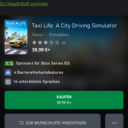
Zu Hauptinhalt springen
Taxi Life: A City Driving Simulator
Nacon
•
Simulation
99
39,99 €+
Optimiert für Xbox Series X|S
4 Barrierefreiheitsfeatures
14 unterstützte Sprachen
KAUFEN
39,99 €+
ZUR WUNSCHLISTE HINZUFÜGEN
● ● ●