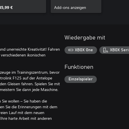
Lindau - Bludenz
1
Route Add-On
35,99 €
Add-ons anzeigen
Wiedergabe mit
nd unerreichte Kreativität! Fahren
XBOX One
XBOX Seri
t verschiedenen ikonischen
Funktionen
rzeuge im Trainingszentrum, bevor
trolink F125 auf der Antelope
Einzelspieler
en Gleisen fahren. Spielen Sie mit
 meistern Sie dann jede Maschine.
 Sie wollen – Sie haben die
ten Sie die Erinnerungen mit dem
reien Lauf mit dem neuen
re harte Arbeit mit anderen