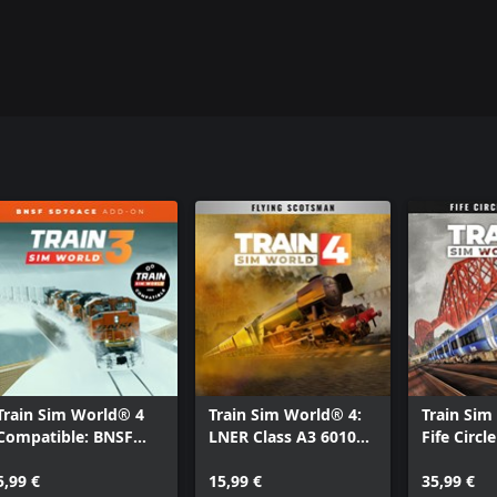
Train Sim World® 4
Train Sim World® 4:
Train Sim
Compatible: BNSF
LNER Class A3 60103
Fife Circle
SD70ACe
Flying Scotsman
Edinburgh
5,99 €
Steam Loco Add-On
15,99 €
via Dunfe
35,99 €