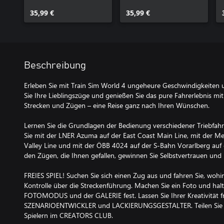
Peterborough to
Valley Line: Los
Doncaster
35,99 €
Angeles - Lancaster
35,99 €
Route Add-On
Beschreibung
Erleben Sie mit Train Sim World 4 ungeheure Geschwindigkeiten u
Sie Ihre Lieblingszüge und genießen Sie das pure Fahrerlebnis mi
Strecken und Zügen – eine Reise ganz nach Ihren Wünschen.
Lernen Sie die Grundlagen der Bedienung verschiedener Triebfah
Sie mit der LNER Azuma auf der East Coast Main Line, mit der Me
Valley Line und mit der ÖBB 4024 auf der S-Bahn Vorarlberg auf d
den Zügen, die Ihnen gefallen, gewinnen Sie Selbstvertrauen und
FREIES SPIEL! Suchen Sie sich einen Zug aus und fahren Sie, wohin
Kontrolle über die Streckenführung. Machen Sie ein Foto und hal
FOTOMODUS und der GALERIE fest. Lassen Sie Ihrer Kreativität f
SZENARIOENTWICKLER und LACKIERUNGSGESTALTER. Teilen Sie Ih