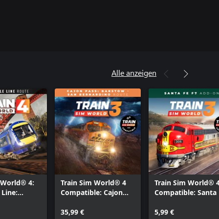
Alle anzeigen
 World® 4:
Train Sim World® 4
Train Sim World® 
 Line:
Compatible: Cajon
Compatible: Santa
 - Markinch
Pass: Barstow - San
F7
rmline &
Bernardino
35,99 €
5,99 €