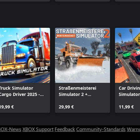
Kirkcaldy
Truck Simulator
Straßenmeisterei
Car Drivi
Cargo Driver 2025 -
Simulator 2 +
Simulator
USA
Winterdienst
19,99 €
29,99 €
11,99 €
BOX-News
XBOX Support
Feedback
Community-Standards
Warnu