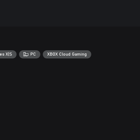
es X|S
PC
XBOX Cloud Gaming