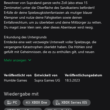
Bewohner von Supraland ganze sechs Zoll (also etwa 15
Zentimeter) unter die Oberfläche des Sandkastens befördert!
Erfülle dir deine Spielzeugkistenfantasien als mutiger blauer
Klempner und nutze deine Fähigkeiten sowie deinen
Einfallsreichtum, um zu überleben und deine Mitbürger zu retten.
Du magst zwar klein sein, aber dieses Abenteuer wird riesig.
Erkundung des Untergrunds
Entdecke eine weit verzweigte Unterwelt voller Spielzeuge, die
vergangene Katastrophen überlebt haben. Die Höhlen sind
gefüllt mit Geheimnissen, die es zu enthüllen gilt, und neuen
Gebieten, die erkundet werden können – sobald du die richtigen
Mehr anzeigen
Werkzeuge und Fähigkeiten dafür erworben hast.
Rätsellösen in der Egoperspektive
Veröffentlicht von
Entwickelt von
Veröffentlichungsdatum
Löse Probleme in der Umgebung, indem du dein Hirn einsetzt
Humble Games
Supra Games UG
18.5.2023
(und hin und wieder auch deine Muskeln). Springe geschickt, um
Geheimnisse und schwer zugängliche Gebiete zu erreichen. Mach
dir die Macht der Physik zunutze, um Hindernisse kreativ zu
Wiedergabe mit
überwinden.
PC
XBOX One
XBOX Series X|S
Eine kleine Welt