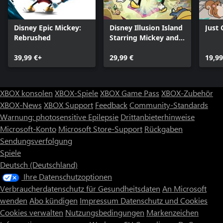
Disney Epic Mickey:
Disney Illusion Island
Just
Rebrushed
Starring Mickey and
Friends
39,99 €+
29,99 €
19,99
XBOX konsolen
XBOX-Spiele
XBOX Game Pass
XBOX-Zubehör
XBOX-News
XBOX Support
Feedback
Community-Standards
Warnung: photosensitive Epilepsie
Drittanbieterhinweise
Microsoft-Konto
Microsoft Store-Support
Rückgaben
Sendungsverfolgung
Spiele
Deutsch (Deutschland)
Ihre Datenschutzoptionen
Verbraucherdatenschutz für Gesundheitsdaten
An Microsoft
wenden
Abo kündigen
Impressum
Datenschutz und Cookies
Cookies verwalten
Nutzungsbedingungen
Markenzeichen