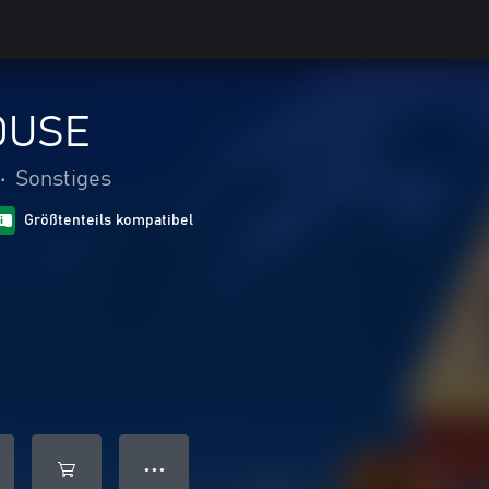
OUSE
•
Sonstiges
Größtenteils kompatibel
● ● ●