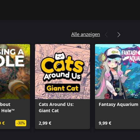
Alle anzeigen
bout
Cats Around Us:
Fantasy Aquarium
A Hole™
Giant Cat
9 €
2,99 €
9,99 €
-30%