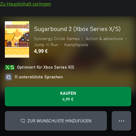
Zu Hauptinhalt springen
Sugarbound 2 (Xbox Series X/S)
Synnergy Circle Games
•
Action & adventure
•
Jump ’n’ Run
•
Kampfspiele
4,99 €
Optimiert für Xbox Series X|S
11 unterstützte Sprachen
KAUFEN
4,99 €
ZUR WUNSCHLISTE HINZUFÜGEN
● ● ●