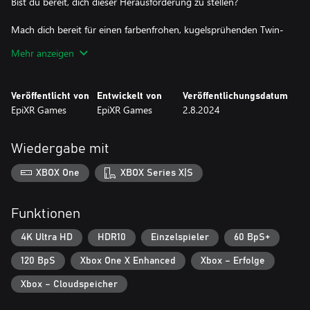
Bist du bereit, dich dieser Herausforderung zu stellen?
Mach dich bereit für einen farbenfrohen, kugelsprühenden Twin-
Stick-Shooter wie keinen anderen!
Mehr anzeigen
Veröffentlicht von
Entwickelt von
Veröffentlichungsdatum
EpiXR Games
EpiXR Games
2.8.2024
Wiedergabe mit
XBOX One
XBOX Series X|S
Funktionen
4K Ultra HD
HDR10
Einzelspieler
60 BpS+
120 BpS
Xbox One X Enhanced
Xbox – Erfolge
Xbox – Cloudspeicher