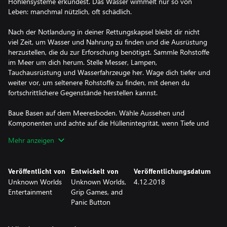
Höhlensysteme erkundest. Das Wasser wimmelt nur so von
Leben: manchmal nützlich, oft schädlich.
Nach der Notlandung in deiner Rettungskapsel bleibt dir nicht
viel Zeit, um Wasser und Nahrung zu finden und die Ausrüstung
herzustellen, die du zur Erforschung benötigst. Sammle Rohstoffe
im Meer um dich herum. Stelle Messer, Lampen,
Tauchausrüstung und Wasserfahrzeuge her. Wage dich tiefer und
weiter vor, um seltenere Rohstoffe zu finden, mit denen du
fortschrittlichere Gegenstände herstellen kannst.
Baue Basen auf dem Meeresboden. Wähle Aussehen und
Komponenten und achte auf die Hüllenintegrität, wenn Tiefe und
Druck ansteigen. Benutze deine Basis zum Lagern von
Mehr anzeigen
Rohstoffen, Parken von Fahrzeugen und Auffüllen von
Sauerstoffvorräten, während du den riesigen Ozean erkundest.
Veröffentlicht von
Entwickelt von
Veröffentlichungsdatum
Unknown Worlds
Unknown Worlds,
4.12.2018
Entertainment
Grip Games, and
Panic Button