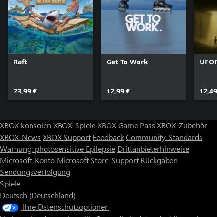
Raft
Get To Work
UFOP
23,99 €
12,99 €
12,49
XBOX konsolen
XBOX-Spiele
XBOX Game Pass
XBOX-Zubehör
XBOX-News
XBOX Support
Feedback
Community-Standards
Warnung: photosensitive Epilepsie
Drittanbieterhinweise
Microsoft-Konto
Microsoft Store-Support
Rückgaben
Sendungsverfolgung
Spiele
Deutsch (Deutschland)
Ihre Datenschutzoptionen