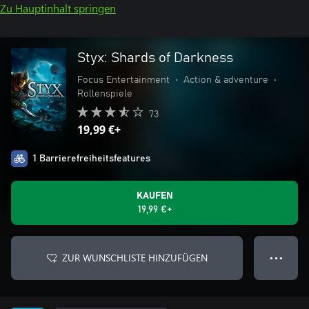
Zu Hauptinhalt springen
Styx: Shards of Darkness
Focus Entertainment
•
Action & adventure
•
Rollenspiele
73
19,99 €+
1 Barrierefreiheitsfeatures
KAUFEN
19,99 €+
ZUR WUNSCHLISTE HINZUFÜGEN
● ● ●