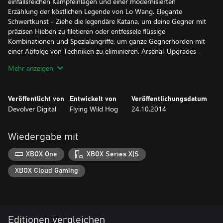
einfallsreichen Kampfeinlagen und einer modernisierten
Erzählung der köstlichen Legende von Lo Wang. Elegante
Schwertkunst - Ziehe die legendäre Katana, um deine Gegner mit
präzisen Hieben zu filetieren oder entfessele flüssige
Kombinationen und Spezialangriffe, um ganze Gegnerhorden mit
einer Abfolge von Techniken zu eliminieren. Arsenal-Upgrades -
Nutze alle Waffen in deinem exquisiten Arsenal - von modischen
Mehr anzeigen
Revolvern und vierläufigen Schrotflinten bis hin zu Armbrust-
Bolzen mit Sprengsätzen und lasergesteuerten Raketenwerfern.
Jede Waffe bietet mehrere einzigartige Upgrades, um ihre Stärke
Veröffentlicht von
Entwickelt von
Veröffentlichungsdatum
und ihr Tempo zu steigern und neue, vernichtende Feuer-
Devolver Digital
Flying Wild Hog
24.10.2014
Alternativen zu bieten. Magische Kräfte - Rufe geheimnisvolle
Mächte an, um dich zu schützen und deine Feinde zu lähmen,
oder nutze ihre Schädel und Herzen, um sie in die Knie zu
Wiedergabe mit
zwingen.
XBOX One
XBOX Series X|S
Die herunterladbare Version des Spiels unterstützt Englisch,
Französisch, Italienisch, Deutsch, Spanisch, Portugiesisch.
XBOX Cloud Gaming
Editionen vergleichen