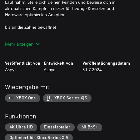
Lauf nahm. Stelle dich deinen Feinden und beweise dich in
akrobatischen Kämpfe in dieser für heutige Konsolen und
Hardware optimierten Adaption.
Bis an die Zähne bewaffnet
Kämpfe dir auf der Schattenseite der Galaxie deinen Weg frei mit
Mehr anzeigen
deinen zwei Blastern, deinem Flammenwerfer, deiner Seilpeitsche
und dem ungefilterten Zorn eines Mandalorianers.
Veröffentlicht von
Entwickelt von
Veröffentlichungsdatum
Aspyr
Aspyr
31.7.2024
Wiedergabe mit
XBOX One
XBOX Series X|S
Funktionen
4K Ultra HD
Einzelspieler
60 BpS+
Optimiert für Xbox Series X|S