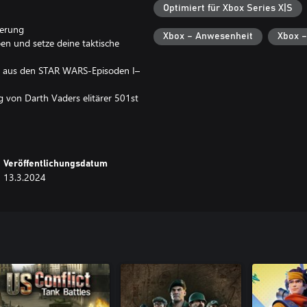
Optimiert für Xbox Series X|S
berung
Xbox – Anwesenheit
Xbox –
pen und setze deine taktische
n aus den STAR WARS-Episoden I–
 von Darth Vaders elitärer 501st
64 Spieler
nd mehr in massiver Multiplayer-
Veröffentlichungsdatum
13.3.2024
r in der Offensive und in
r in Weltraum- und Luftkämpfen
arunter: Death Star, Kashyyyk,
len anderen!
er und vielen anderen!