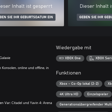
eser Inhalt ist gesperrt
Dieser Inhalt 
BEN SIE IHR GEBURTSDATUM EIN
GEBEN SIE IHR GEB
Wiedergabe mit
Galaxie
XBOX One
XBOX Seri
Konsolen, online und offline, in
Funktionen
Xbox – Co-Op lokal (2-2)
Xb
4K Ultra HD
Einzelspieler
en Var: Citadel und Yavin 4: Arena
Generationsübergreifender Multi