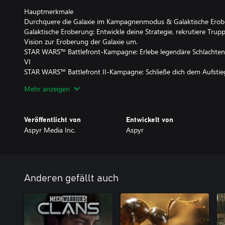
Hauptmerkmale
Durchquere die Galaxie im Kampagnenmodus & Galaktische Ero
Galaktische Eroberung: Entwickle deine Strategie, rekrutiere Trup
Vision zur Eroberung der Galaxie um.
STAR WARS™ Battlefront-Kampagne: Erlebe legendäre Schlachte
VI
STAR WARS™ Battlefront II-Kampagne: Schließe dich dem Aufstieg
Legion von Stormtroopern an.
Mehr anzeigen
Beeindruckende Schauplätze mit Online-Unterstützung für bis zu 
– Kämpfe am Boden: Wookiee Warriors, Jet Troopers, Droidekas u
Veröffentlicht von
Entwickelt von
Action
Aspyr Media Inc.
Aspyr
– Steuere Kult-Fahrzeuge: Speeder Bikes, AT-STs, AT-RTs und meh
Verteidigungsschlachten
– Steuere legendäre Raumschiffe: TIE fighters, X-Wings und meh
Erweiterter Hero Assault
Anderen gefällt auch
Hero Assault ist zum ersten Mal auf allen Bodenkarten spielbar, d
Kamino und Naboo
– Kämpfe mit Helden: Mace Windu, Yoda, Luke Skywalker und vie
– Kämpfe mit Schurken: Darth Maul, General Grievous, Darth Vad