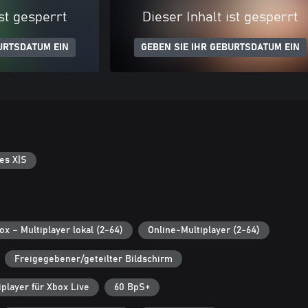
ist gesperrt
Dieser Inhalt ist gesperrt
URTSDATUM EIN
GEBEN SIE IHR GEBURTSDATUM EIN
es X|S
ox – Multiplayer lokal (2-64)
Online-Multiplayer (2-64)
Freigegebener/geteilter Bildschirm
player für Xbox Live
60 BpS+