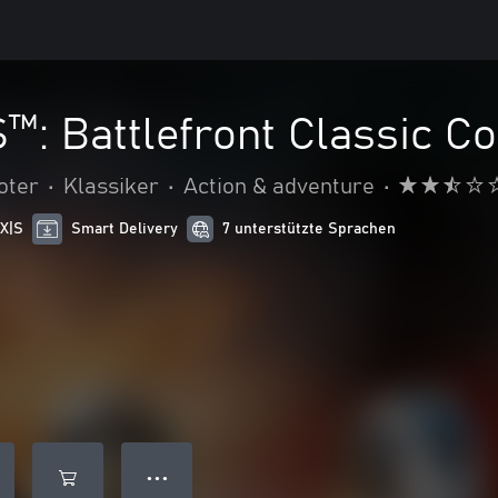
 Battlefront Classic Col
oter
•
Klassiker
•
Action & adventure
•
 X|S
Smart Delivery
7 unterstützte Sprachen
● ● ●