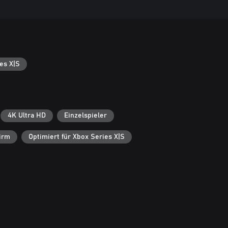
es X|S
4K Ultra HD
Einzelspieler
irm
Optimiert für Xbox Series X|S