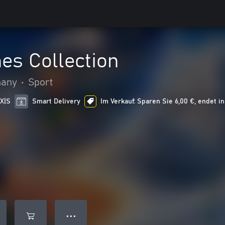
es Collection
many
•
Sport
 X|S
Smart Delivery
Im Verkauf: Sparen Sie 6,00 €, endet i
● ● ●