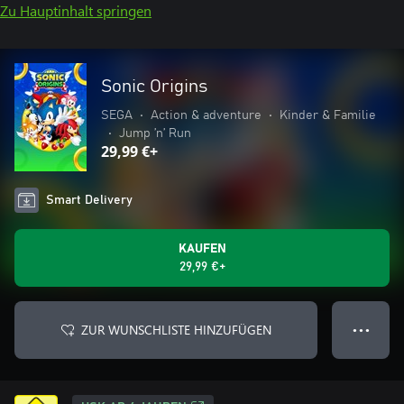
Zu Hauptinhalt springen
Sonic Origins
SEGA
•
Action & adventure
•
Kinder & Familie
•
Jump ’n’ Run
29,99 €+
Smart Delivery
KAUFEN
29,99 €+
ZUR WUNSCHLISTE HINZUFÜGEN
● ● ●