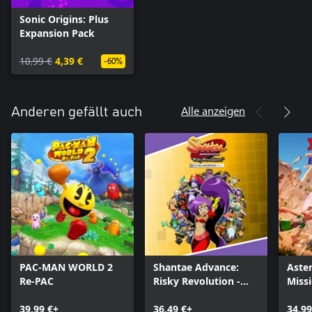
Sonic Origins: Plus
Expansion Pack
10,99 €
4,39 €
-60%
Alle anzeigen
Anderen gefällt auch
PAC-MAN WORLD 2
Shantae Advance:
Aster
Re-PAC
Risky Revolution -
Miss
Deluxe Edition
39,99 €+
36,49 €+
34,99