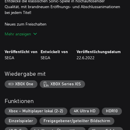
Entdecke die klassischen Sonic-Spiele in hochauflösender
Qualität, mit brandneuen Eröffnungs- und Abschlussanimationen
bei jedem Titel!
Neues zum Freischalten
Schließe verschiedene Missionen ab und sammle Münzen, mit
Mehr anzeigen
denen du im Museum neue Inhalte, Herausforderungen und
Speziallevel freischalten kannst.
Veröffentlicht von
Entwickelt von
Veröffentlichungsdatum
Klassik- und Jubiläumsmodus
SEGA
SEGA
22.6.2022
Im Klassik-Modus rast du im Wirbelsprint durch zahlreiche
Zonen, und zwar mit der originalen Auflösung des Spiels und mit
begrenzten Leben. Im neuen Jubiläumsmodus hast du
Wiedergabe mit
unbegrenzte Leben und spielst in Hochauflösung.
XBOX One
XBOX Series X|S
Funktionen
Xbox – Multiplayer lokal (2-2)
4K Ultra HD
HDR10
Einzelspieler
Freigegebener/geteilter Bildschirm