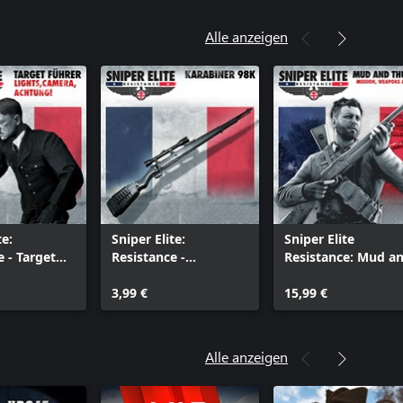
Alle anzeigen
te:
Sniper Elite:
Sniper Elite
e - Target
Resistance -
Resistance: Mud a
ights,
Karabiner 98 Rifle
Thunder Mission a
Achtung
3,99 €
Weapon Pack
15,99 €
Alle anzeigen