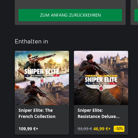
ZUM ANFANG ZURÜCKKEHREN
Enthalten in
Sniper Elite: The
Sniper Elite:
French Collection
Resistance Deluxe
Edition
109,99 €+
93,99 €
46,99 €+
-50%