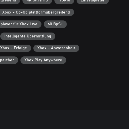
rgreifend
4K Ultra HD
HDR10
Einzelspieler
Xbox – Co-Op plattformübergreifend
player für Xbox Live
60 BpS+
Intelligente Übermittlung
Xbox – Erfolge
Xbox – Anwesenheit
peicher
Xbox Play Anywhere