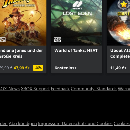
Indiana Jones und der
World of Tanks: HEAT
Uboat Att
Große Kreis
Complete 
79,99 €
47,99 €+
Kostenlos+
11,49 €+
-40%
BOX-News
XBOX Support
Feedback
Community-Standards
Warnu
nden
Abo kündigen
Impressum
Datenschutz und Cookies
Cookies