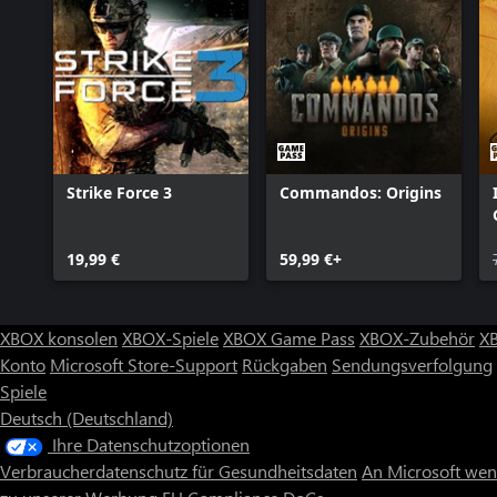
Strike Force 3
Commandos: Origins
19,99 €
59,99 €+
XBOX konsolen
XBOX-Spiele
XBOX Game Pass
XBOX-Zubehör
X
Konto
Microsoft Store-Support
Rückgaben
Sendungsverfolgung
Spiele
Deutsch (Deutschland)
Ihre Datenschutzoptionen
Verbraucherdatenschutz für Gesundheitsdaten
An Microsoft we