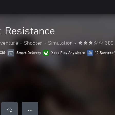
e: Resistance
dventure
•
Shooter
•
Simulation
•
300
 X|S
Smart Delivery
Xbox Play Anywhere
10 Barrieref
● ● ●