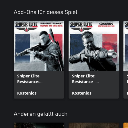
Add-Ons für dieses Spiel
Sniper Elite
Sniper Elite:
Resistance:
Resistance -
Fairburne’s Armoury
Commando Weapon
Weapons and Skins
Kostenlos
and Skin Pack
Kostenlos
Pack
Anderen gefällt auch