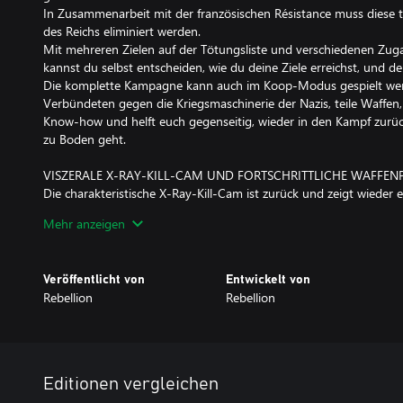
In Zusammenarbeit mit der französischen Résistance muss diese 
des Reichs eliminiert werden.
Mit mehreren Zielen auf der Tötungsliste und verschiedenen Zu
kannst du selbst entscheiden, wie du deine Ziele erreichst, und dei
Die komplette Kampagne kann auch im Koop-Modus gespielt we
Verbündeten gegen die Kriegsmaschinerie der Nazis, teile Waffen
Know-how und helft euch gegenseitig, wieder in den Kampf zurüc
zu Boden geht.
VISZERALE X-RAY-KILL-CAM UND FORTSCHRITTLICHE WAFFEN
Die charakteristische X-Ray-Kill-Cam ist zurück und zeigt wieder 
deiner Spezialschüsse. Kugeln prallen an Knochen ab und bahnen
Mehr anzeigen
Wege durch die Körper der Feinde. Zudem lösen Maschinenpistole
mehrere Schüsse in dramatischer Zeitlupe zeigen.
Um diesen Schuss zu landen, musst du wie ein echter Scharfschüt
Veröffentlicht von
Entwickelt von
dem Abschuss die Gewehrschaft und den Lauf sowie Schwerkraft,
Rebellion
Rebellion
AUTHENTISCHE WAFFEN UND ANPASSUNGEN AUS DEM ZWEITE
Dein Arsenal umfasst bekannte Klassiker der Serie sowie eine Vie
aus dem Zweiten Weltkrieg. Auch deine Ausrüstung ist entscheid
des Reichs zu vereiteln!
Editionen vergleichen
Passe deine Waffe deinem Einsatzstil an. Halte Ausschau nach 