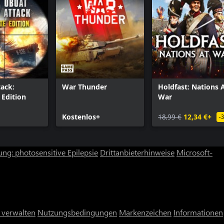
ack:
War Thunder
Holdfast: Nations 
Edition
War
Kostenlos+
18,99 €
12,34 €+
-
ng: photosensitive Epilepsie
Drittanbieterhinweise
Microsoft-
 verwalten
Nutzungsbedingungen
Markenzeichen
Informationen