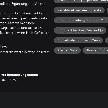
Xbox – Multiplayer plattformübe
tödliche Ergänzung zum Arsenal
Variable Aktualisierungsrate
gangs- und Extraktionspunkten
nen eigenen Spielstil entwickeln.
Generationsübergreifender Multi
rden. Kämpfe mit einem
, Gegenstände und taktisches
Optimiert für Xbox Series X|S
kzukehren, wenn ihr in Gefechten
Konsolentastatur und Maus
PHYSIK
Xbox – Clubs
Xbox – Clouds
einmal die wahre Zerstörungskraft
 sich so unvorhersehbar neue
n und Pistolen Kill-Cams aus, die
ze denken. Berücksichtige vor
Veröffentlichungsdatum
 Wind und deinen Puls.
30.1.2025
N WELTKRIEG
lzahl neuer authentischer Waffen
end, um die schändlichen Pläne
Werkbänken, um deine Gewehre,