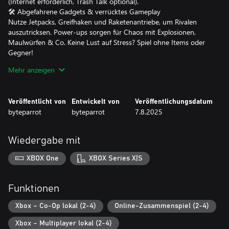
(Internet erforderlich, Trash Talk optional).
🛠 Abgefahrene Gadgets & verrücktes Gameplay
Nutze Jetpacks, Greifhaken und Raketenantriebe, um Rivalen
auszutricksen. Power-ups sorgen für Chaos mit Explosionen,
Maulwürfen & Co. Keine Lust auf Stress? Spiel ohne Items oder
Gegner!
🌎 Mehr als nur Schnee
Mehr anzeigen
Rase durch Schneegipfel, tropische Inseln, futuristische Städte &
Veröffentlicht von
Entwickelt von
Veröffentlichungsdatum
byteparrot
byteparrot
7.8.2025
Wiedergabe mit
XBOX One
XBOX Series X|S
Funktionen
Xbox – Co-Op lokal (2-4)
Online-Zusammenspiel (2-4)
Xbox – Multiplayer lokal (2-4)