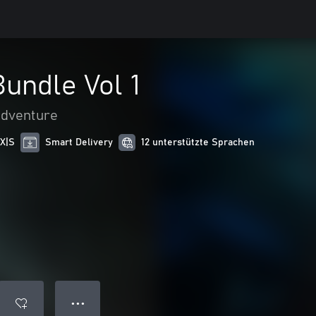
undle Vol 1
adventure
 X|S
Smart Delivery
12 unterstützte Sprachen
● ● ●