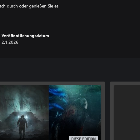
sch durch oder genießen Sie es
 gehört habe, und eine fesselnde
Veröffentlichungsdatum
2.1.2026
nsicht. Zum einen sieht das Spiel
ive könnte man diesen Indie-Titel
ure.
meplay.
sel, während du die düstere
legendären Mark Morgan.
DIESE EDITION