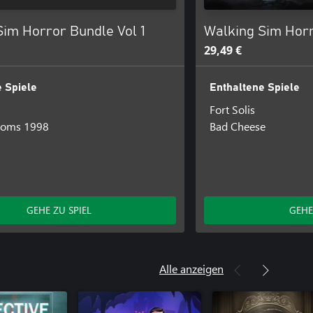
Sim Horror Bundle Vol 1
Walking Sim Horr
29,49 €
 Spiele
Enthaltene Spiele
Fort Solis
ooms 1998
Bad Cheese
GEHE ZU SPIEL
GEHE
Alle anzeigen