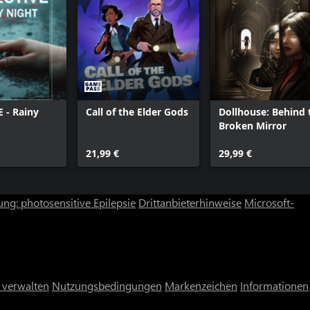
 - Rainy
Call of the Elder Gods
Dollhouse: Behind 
Broken Mirror
21,99 €
29,99 €
ng: photosensitive Epilepsie
Drittanbieterhinweise
Microsoft-
 verwalten
Nutzungsbedingungen
Markenzeichen
Informationen