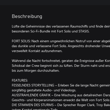
Beschreibung
Lüfte die Geheimnisse des verlassenen Raumschiffs und finde dei
besonderen Sci-Fi-Bundle mit Fort Solis und STASIS.
FORT SOLIS: Nach einem ungewöhnlichen Notruf von einer abgele
das dunkle und verlassene Fort Solis. Angesichts drohender Unwet
verzweifelt Kontakt aufzunehmen.
Während die Nacht fortschreitet, geraten die Ereignisse außer K
Schicksal der Crew beginnt sich zu lüften. Der Sturm naht und ers
bis zum Morgen durchzuhalten.
FEATURES:
FESSELNDES STORYTELLING – Erleben Sie die lange Nacht gemei
sorgfältig gestaltete Audio- und Videologs.
AUSSTRAHLENDE GRAFIK – Eine Mischung aus detailreichen Darst
Gesichts- und Körperanimationen erweckt die Welt von Fort Soli
DIE STIMMEN DES STURMS – Die Sprecher Roger Clark, Troy Baker
jedem Kapitel emotionale Tiefe.