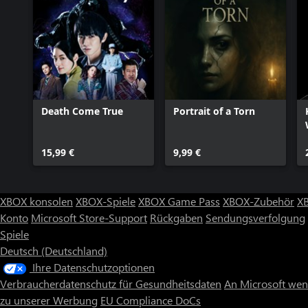
Death Come True
Portrait of a Torn
15,99 €
9,99 €
XBOX konsolen
XBOX-Spiele
XBOX Game Pass
XBOX-Zubehör
X
Konto
Microsoft Store-Support
Rückgaben
Sendungsverfolgung
Spiele
Deutsch (Deutschland)
Ihre Datenschutzoptionen
Verbraucherdatenschutz für Gesundheitsdaten
An Microsoft we
zu unserer Werbung
EU Compliance DoCs