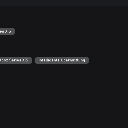
es X|S
 Xbox Series X|S
Intelligente Übermittlung