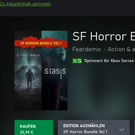
Zu Hauptinhalt springen
SF Horror B
Feardemic
•
Action & 
Optimiert für Xbox Series
EDITION AUSWÄHLEN
KAUFEN
SF Horror Bundle Vol 1
25,99 €