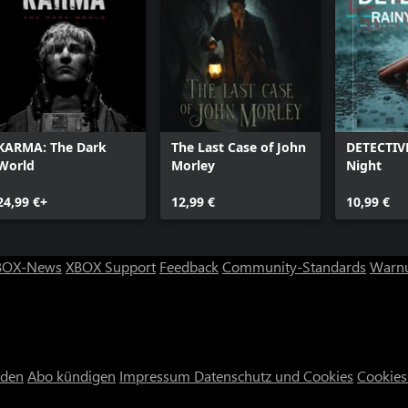
KARMA: The Dark
The Last Case of John
DETECTIVE
World
Morley
Night
24,99 €+
12,99 €
10,99 €
BOX-News
XBOX Support
Feedback
Community-Standards
Warnu
nden
Abo kündigen
Impressum
Datenschutz und Cookies
Cookies