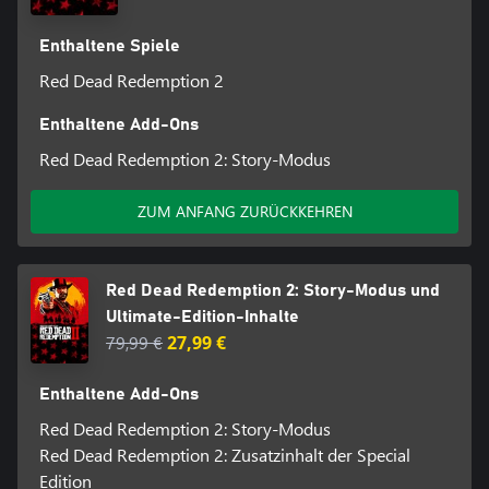
Umgehen des Kopierschutzes sind strengstens untersagt.
Enthaltene Spiele
Rockstar Games, Inc. ©2005–2018. Rockstar Games, Red Dead
Redemption und R* sind Marken/Logos/Warenzeichen von Take-
Red Dead Redemption 2
Two Interactive. Alle anderen Marken oder Warenzeichen sind
Eigentum der jeweiligen Inhaber. Alle Rechte vorbehalten.
Enthaltene Add-Ons
Red Dead Redemption 2: Story-Modus
ZUM ANFANG ZURÜCKKEHREN
Red Dead Redemption 2: Story-Modus und
Ultimate-Edition-Inhalte
79,99 €
27,99 €
Enthaltene Add-Ons
Red Dead Redemption 2: Story-Modus
Red Dead Redemption 2: Zusatzinhalt der Special
Edition