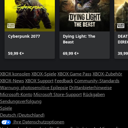
Cyberpunk 2077
Dying Light: The
DEAT
Beast
DIRE
59,99 €+
69,99 €+
39,99
XBOX konsolen
XBOX-Spiele
XBOX Game Pass
XBOX-Zubehör
XBOX-News
XBOX Support
Feedback
Community-Standards
Warnung: photosensitive Epilepsie
Drittanbieterhinweise
Microsoft-Konto
Microsoft Store-Support
Rückgaben
Sendungsverfolgung
Spiele
Deutsch (Deutschland)
Ihre Datenschutzoptionen