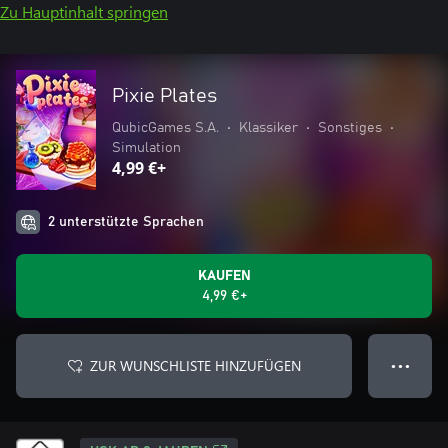
Zu Hauptinhalt springen
Pixie Plates
QubicGames S.A.
•
Klassiker
•
Sonstiges
•
Simulation
4,99 €+
2 unterstützte Sprachen
KAUFEN
4,99 €+
ZUR WUNSCHLISTE HINZUFÜGEN
● ● ●