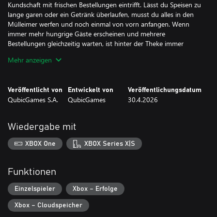
Kundschaft mit frischen Bestellungen eintrifft. Lässt du Speisen zu
lange garen oder ein Getränk überlaufen, musst du alles in den
Mülleimer werfen und noch einmal von vorn anfangen. Wenn
immer mehr hungrige Gäste erscheinen und mehrere
Bestellungen gleichzeitig warten, ist hinter der Theke immer
etwas Aufregendes los!
Mehr anzeigen
Reise durch 3 bezaubernde Welten im Hauptspiel, mit jeweils 10
Levels in jeder von ihnen. Jede Welt bringt ihre eigene
Veröffentlicht von
Entwickelt von
Veröffentlichungsdatum
Atmosphäre, charmante Kundschaft sowie thematische Gerichte
QubicGames S.A.
QubicGames
30.4.2026
und Getränke zum Entdecken mit sich!
Features:
Wiedergabe mit
- Bereite eine köstliche Vielfalt fantasievoller Speisen und
Getränke zu und serviere sie
XBOX One
XBOX Series X|S
- Erstelle jede Bestellung Schritt für Schritt durch Kochen,
Anrichten und Hinzufügen von Toppings
- Triff niedliche Kundschaft, darunter Pixies, Frösche und andere
Funktionen
verspielte Kreaturen
- Erkunde 3 einzigartige Welten im Hauptspiel
Einzelspieler
Xbox – Erfolge
- Spiele dich durch 30 zauberhafte Levels
Xbox – Cloudspeicher
- Halte deine Küche am Laufen, indem du Teller und mehrere