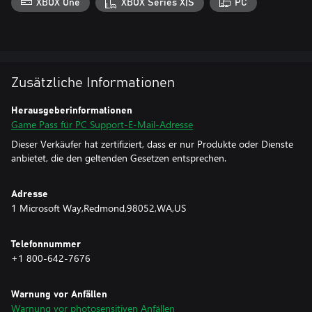
XBOX One
XBOX Series X|S
PC
geografische Einschränkungen können gelten. Weitere
Informationen findest du in den Nutzungsbedingungen auf
https://xbox.com/subscriptionterms.
Zusätzliche Informationen
Herausgeberinformationen
Game Pass für PC Support-E-Mail-Adresse
Dieser Verkäufer hat zertifiziert, dass er nur Produkte oder Dienste
anbietet, die den geltenden Gesetzen entsprechen.
Adresse
1 Microsoft Way,Redmond,98052,WA,US
Telefonnummer
+1 800-642-7676
Warnung vor Anfällen
Warnung vor photosensitiven Anfällen