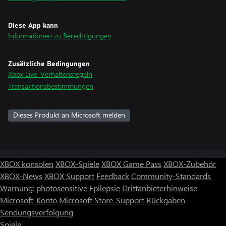
Diese App kann
Informationen zu Berechtigungen
Zusätzliche Bedingungen
Xbox Live-Verhaltensregeln
Transaktionsbestimmungen
Dieses Produkt an Microsoft melden
XBOX konsolen
XBOX-Spiele
XBOX Game Pass
XBOX-Zubehör
XBOX-News
XBOX Support
Feedback
Community-Standards
Warnung: photosensitive Epilepsie
Drittanbieterhinweise
Microsoft-Konto
Microsoft Store-Support
Rückgaben
Sendungsverfolgung
Spiele