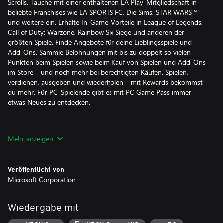
Scrolls. Tauche mit einer enthaltenen EA Play-Mitgliedschaft in
beliebte Franchises wie EA SPORTS FC, Die Sims, STAR WARS™
und weitere ein. Erhalte In-Game-Vorteile in League of Legends,
Call of Duty: Warzone, Rainbow Six Siege und anderen der
größten Spiele. Finde Angebote für deine Lieblingsspiele und
Add-Ons. Sammle Belohnungen mit bis zu doppelt so vielen
Punkten beim Spielen sowie beim Kauf von Spielen und Add-Ons
im Store – und noch mehr bei berechtigten Käufen. Spielen,
verdienen, ausgeben und wiederholen – mit Rewards bekommst
du mehr. Für PC-Spielende gibt es mit PC Game Pass immer
etwas Neues zu entdecken.
Mehr anzeigen
Melde dich an, um deine verfügbaren Angebote zu sehen.
Aktionsangebote sind möglicherweise nicht für alle Mitglieder
gültig und nur für einen begrenzten Zeitraum verfügbar. Nach
Veröffentlicht von
Ablauf des Aktionszeitraums wird das Abonnement weiterhin
Microsoft Corporation
zum regulären Preis und mit der angegebenen Laufzeit
berechnet, sofern es nicht im Microsoft-Konto gekündigt wird.
Du wirst vor jeder Preisänderung benachrichtigt. In Japan ist
Wiedergabe mit
Xbox Game Pass nur für Benutzende ab 18 Jahren zum Kauf
verfügbar. Angebote nicht gültig in Russland; andere