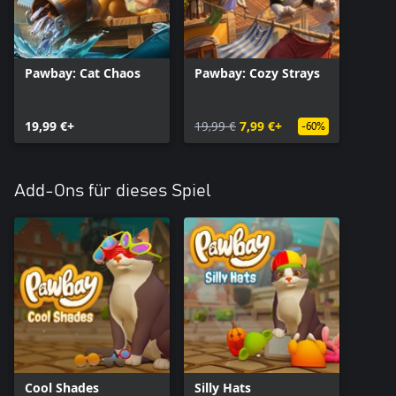
Pawbay: Cat Chaos
Pawbay: Cozy Strays
19,99 €+
19,99 €
7,99 €+
-60%
Add-Ons für dieses Spiel
Cool Shades
Silly Hats