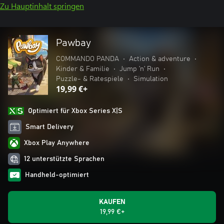
Zu Hauptinhalt springen
Pawbay
COMMANDO PANDA
•
Action & adventure
•
Kinder & Familie
•
Jump ’n’ Run
•
Puzzle- & Ratespiele
•
Simulation
19,99 €+
Optimiert für Xbox Series X|S
Smart Delivery
Xbox Play Anywhere
12 unterstützte Sprachen
Handheld-optimiert
KAUFEN
19,99 €+