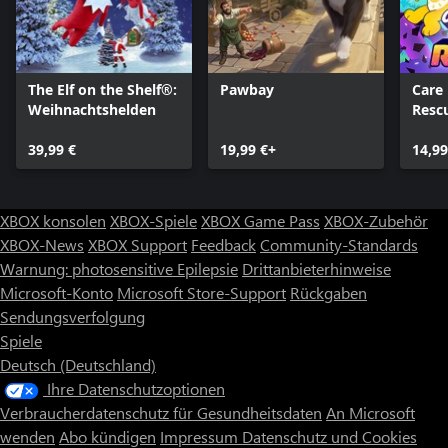
The Elf on the Shelf®:
Pawbay
Care 
Weihnachtshelden
Resc
39,99 €
19,99 €+
14,99
XBOX konsolen
XBOX-Spiele
XBOX Game Pass
XBOX-Zubehör
XBOX-News
XBOX Support
Feedback
Community-Standards
Warnung: photosensitive Epilepsie
Drittanbieterhinweise
Microsoft-Konto
Microsoft Store-Support
Rückgaben
Sendungsverfolgung
Spiele
Deutsch (Deutschland)
Ihre Datenschutzoptionen
Verbraucherdatenschutz für Gesundheitsdaten
An Microsoft
wenden
Abo kündigen
Impressum
Datenschutz und Cookies