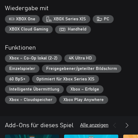
Welpenmarken, Briefmarken, Kostümen, Fahrzeugstickern und
Wiedergabe mit
Kunstwerken für die Chickaletta-Ausstellung anpassbar.
XBOX One
XBOX Series X|S
PC
XBOX Cloud Gaming
Handheld
Funktionen
Xbox – Co-Op lokal (2-2)
4K Ultra HD
Einzelspieler
Freigegebener/geteilter Bildschirm
60 BpS+
Optimiert für Xbox Series X|S
Intelligente Übermittlung
Xbox – Erfolge
Xbox – Cloudspeicher
Xbox Play Anywhere
Alle anzeigen
Add-Ons für dieses Spiel