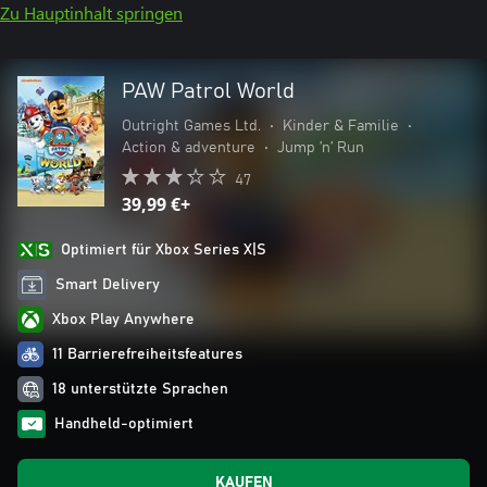
Zu Hauptinhalt springen
PAW Patrol World
Outright Games Ltd.
•
Kinder & Familie
•
Action & adventure
•
Jump ’n’ Run
47
39,99 €+
Optimiert für Xbox Series X|S
Smart Delivery
Xbox Play Anywhere
11 Barrierefreiheitsfeatures
18 unterstützte Sprachen
Handheld-optimiert
KAUFEN