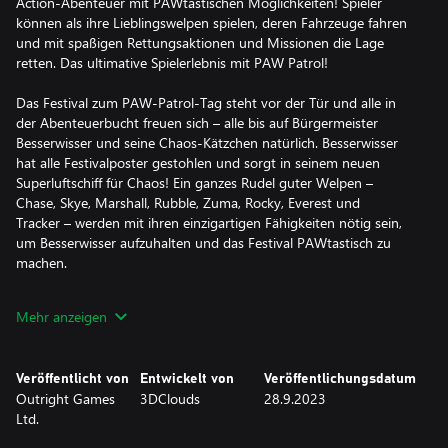
Action-Abenteuer mit PAWtastischen Möglichkeiten! Spieler
können als ihre Lieblingswelpen spielen, deren Fahrzeuge fahren
und mit spaßigen Rettungsaktionen und Missionen die Lage
retten. Das ultimative Spielerlebnis mit PAW Patrol!
Das Festival zum PAW-Patrol-Tag steht vor der Tür und alle in
der Abenteuerbucht freuen sich – alle bis auf Bürgermeister
Besserwisser und seine Chaos-Kätzchen natürlich. Besserwisser
hat alle Festivalposter gestohlen und sorgt in seinem neuen
Superluftschiff für Chaos! Ein ganzes Rudel guter Welpen –
Chase, Skye, Marshall, Rubble, Zuma, Rocky, Everest und
Tracker – werden mit ihren einzigartigen Fähigkeiten nötig sein,
um Besserwisser aufzuhalten und das Festival PAWtastisch zu
machen.
Auf geht es in die weite Welt von PAW Patrol! In Missionen, die
Mehr anzeigen
für Spieler im Vorschulalter entworfen wurden, können die
Abenteuerbucht, Jakes Berg, der Dschungel und Bellenburg frei
erkundet werden. Es warten eine brandneue Geschichte und
Veröffentlicht von
Entwickelt von
Veröffentlichungsdatum
Flashback-Missionen, inspiriert von klassischen PAW-Patrol-
Outright Games
3DClouds
28.9.2023
Folgen – entweder im Einzelspielermodus oder auf geteiltem
Ltd.
Bildschirm mit einem Freund im Koop-Modus. Das Spiel ist
außerdem mit zahllosen Sammelgegenständen wie Emotes,