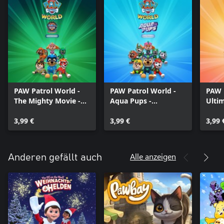
PAW Patrol World -
PAW Patrol World -
PAW 
The Mighty Movie -
Aqua Pups -
Ultim
Kostümpaket
Kostümpaket
Kost
3,99 €
3,99 €
3,99 
Alle anzeigen
Anderen gefällt auch