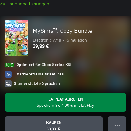
Zu Hauptinhalt springen
MySims™: Cozy Bundle
Electronic Arts
•
Simulation
39,99 €
Optimiert für Xbox Series X|S
1 Barrierefreiheitsfeatures
8 unterstützte Sprachen
EA PLAY ABRUFEN
Speichern Sie 4,00 € mit EA Play
KAUFEN
● ● ●
39,99 €