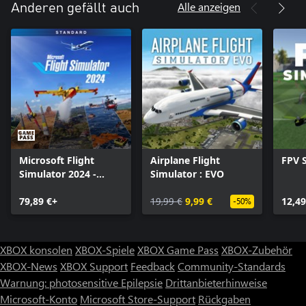
Alle anzeigen
Anderen gefällt auch
Microsoft Flight
Airplane Flight
FPV 
Simulator 2024 -
Simulator : EVO
Standard Edition
79,89 €+
19,99 €
9,99 €
12,49
-50%
XBOX konsolen
XBOX-Spiele
XBOX Game Pass
XBOX-Zubehör
XBOX-News
XBOX Support
Feedback
Community-Standards
Warnung: photosensitive Epilepsie
Drittanbieterhinweise
Microsoft-Konto
Microsoft Store-Support
Rückgaben