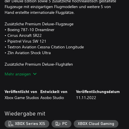
der Deluxe Edition sowie 5 zusätzliche hochrealistisch gestaltete
Flugzeuge mit einzigartigen Flugmodellen und weitere 5 von
Hand erstellte internationale Flugplätze.
Zusätzliche Premium Deluxe-Flugzeuge
• Boeing 787-10 Dreamliner
• Cirrus Aircraft SR22
• Pipistrel Virus SW 121
• Textron Aviation Cessna Citation Longitude
• Zlin Aviation Shock Ultra
Zusätzliche Premium Deluxe-Flughäfen
• Internationaler Flughafen Denver (USA)
Mehr anzeigen
• Internationaler Flughafen Dubai (Vereinigte Arabische Emirate)
• Flughafen Frankfurt (Deutschland)
• Flughafen Heathrow (Vereinigtes Königreich)
Veröffentlicht von
Entwickelt von
Veröffentlichungsdatum
• Internationaler Flughafen San Francisco (USA)
Xbox Game Studios
Asobo Studio
11.11.2022
Microsoft Flight Simulator erfüllt seit 40 Jahren die Wünsche von
Fliegern weltweit. Feiern Sie das preisgekrönte Franchise mit der
Wiedergabe mit
40th Anniversary Edition, vollgepackt mit brandneuen
Funktionen, Flugzeugen und Inhalten, die die Geschichte der
XBOX Series X|S
PC
XBOX Cloud Gaming
Luftfahrt umfassen.