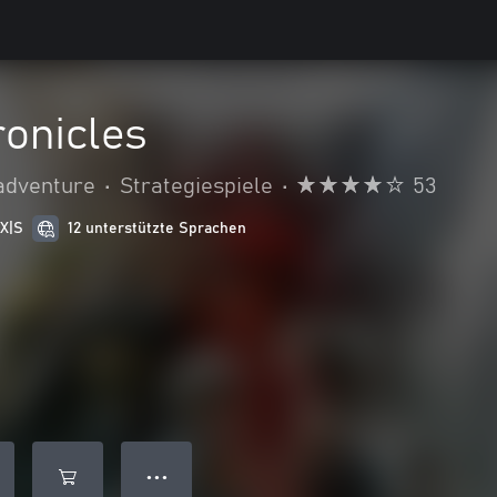
onicles
adventure
•
Strategiespiele
•
53
 X|S
12 unterstützte Sprachen
● ● ●