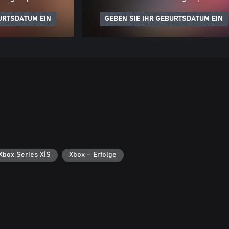
URTSDATUM EIN
GEBEN SIE IHR GEBURTSDATUM EIN
 Xbox Series X|S
Xbox – Erfolge