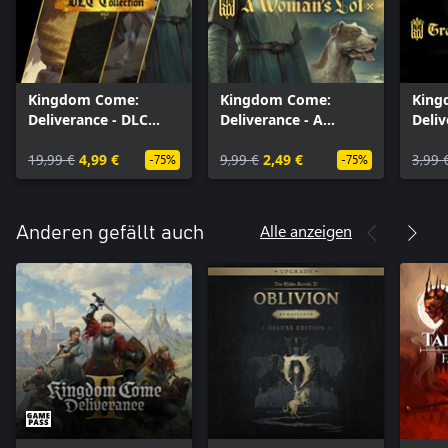
Kingdom Come:
Kingdom Come:
King
Deliverance - DLC
Deliverance - A
Deliv
Collection
Woman's Lot
Treas
19,99 €
4,99 €
9,99 €
2,49 €
3,99 
-75%
-75%
Alle anzeigen
Anderen gefällt auch