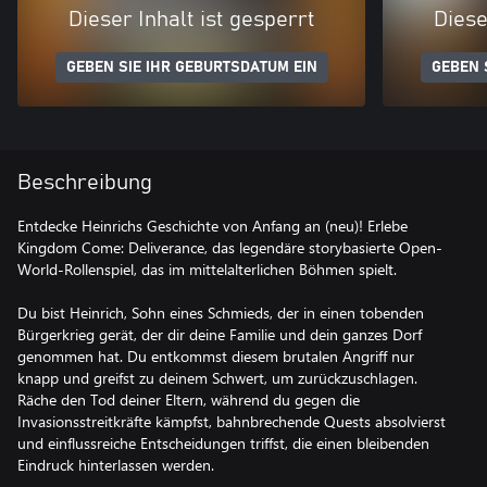
Dieser Inhalt ist gesperrt
Diese
GEBEN SIE IHR GEBURTSDATUM EIN
GEBEN 
Beschreibung
Entdecke Heinrichs Geschichte von Anfang an (neu)! Erlebe
Kingdom Come: Deliverance, das legendäre storybasierte Open-
World-Rollenspiel, das im mittelalterlichen Böhmen spielt.
Du bist Heinrich, Sohn eines Schmieds, der in einen tobenden
Bürgerkrieg gerät, der dir deine Familie und dein ganzes Dorf
genommen hat. Du entkommst diesem brutalen Angriff nur
knapp und greifst zu deinem Schwert, um zurückzuschlagen.
Räche den Tod deiner Eltern, während du gegen die
Invasionsstreitkräfte kämpfst, bahnbrechende Quests absolvierst
und einflussreiche Entscheidungen triffst, die einen bleibenden
Eindruck hinterlassen werden.