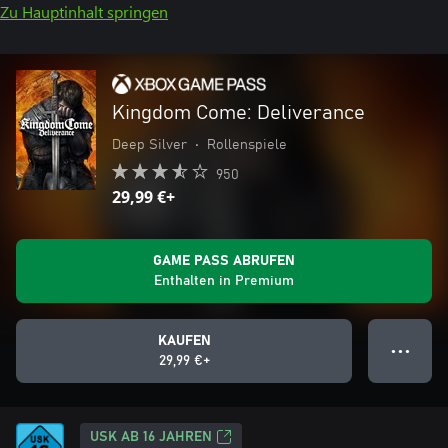
Zu Hauptinhalt springen
Kingdom Come: Deliverance
Deep Silver
•
Rollenspiele
950
29,99 €+
GAME PASS ABRUFEN
Enthalten in Premium
KAUFEN
● ● ●
29,99 €+
USK AB 16 JAHREN