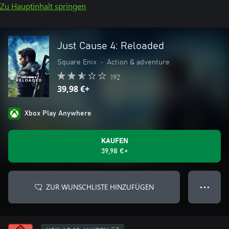
Zu Hauptinhalt springen
Just Cause 4: Reloaded
Square Enix
•
Action & adventure
192
39,98 €+
Xbox Play Anywhere
KAUFEN
39,98 €+
ZUR WUNSCHLISTE HINZUFÜGEN
● ● ●