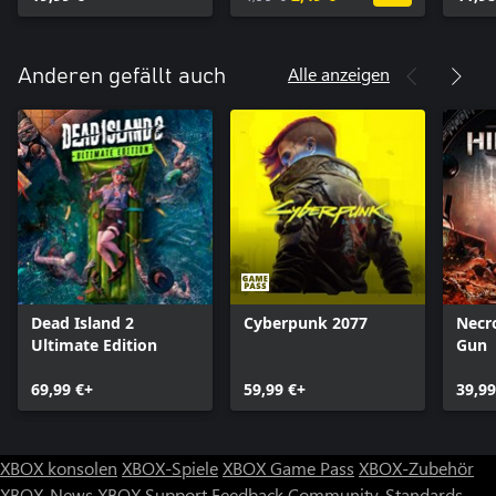
Alle anzeigen
Anderen gefällt auch
Dead Island 2
Cyberpunk 2077
Necr
Ultimate Edition
Gun
69,99 €+
59,99 €+
39,99
XBOX konsolen
XBOX-Spiele
XBOX Game Pass
XBOX-Zubehör
XBOX-News
XBOX Support
Feedback
Community-Standards