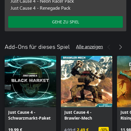
Just Cause 4 - Neon Racer Pack
Just Cause 4 - Renegade Pack
GEHE ZU SPIEL
Alle anzeigen
Add-Ons für dieses Spiel
Just Cause 4 -
Just Cause 4 -
Just 
Schwarzmarkt-Paket
Brawler-Mech
Risin
19,99 €
4,99 €
2,49 €
11,98
-50%