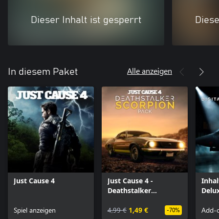
Dieser Inhalt ist gesperrt
Diese
Alle anzeigen
In diesem Paket
Just Cause 4
Just Cause 4 -
Inhal
Deathstalker
Delux
Scorpion Pack
Spiel anzeigen
4,99 €
1,49 €
Add-o
-70%