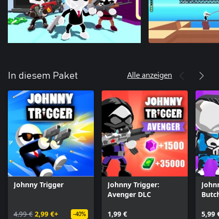
Alle anzeigen
In diesem Paket
Johnny Trigger
Johnny Trigger:
Johnn
Avenger DLC
Butc
4,99 €
2,99 €+
1,99 €
5,99 
-40%