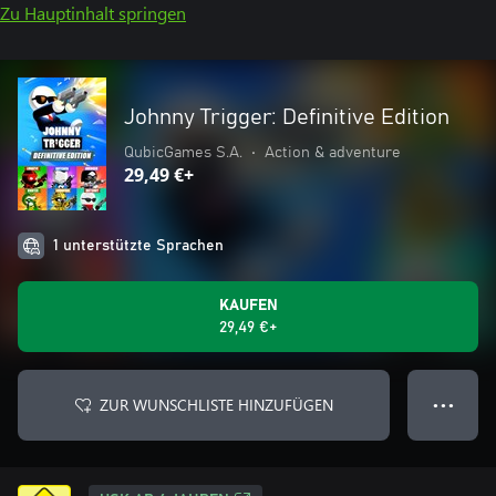
Zu Hauptinhalt springen
Johnny Trigger: Definitive Edition
QubicGames S.A.
•
Action & adventure
29,49 €+
1 unterstützte Sprachen
KAUFEN
29,49 €+
ZUR WUNSCHLISTE HINZUFÜGEN
● ● ●