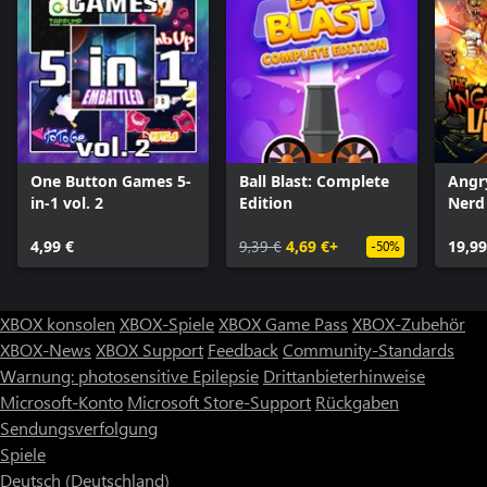
One Button Games 5-
Ball Blast: Complete
Angr
in-1 vol. 2
Edition
Nerd 
4,99 €
9,39 €
4,69 €+
19,99
-50%
XBOX konsolen
XBOX-Spiele
XBOX Game Pass
XBOX-Zubehör
XBOX-News
XBOX Support
Feedback
Community-Standards
Warnung: photosensitive Epilepsie
Drittanbieterhinweise
Microsoft-Konto
Microsoft Store-Support
Rückgaben
Sendungsverfolgung
Spiele
Deutsch (Deutschland)