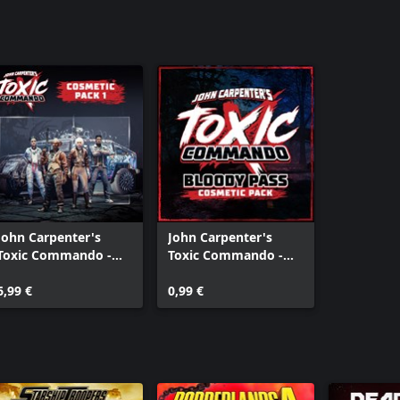
John Carpenter's
John Carpenter's
Toxic Commando -
Toxic Commando -
Cosmetic Pack 1
Cosmetic Pack:
6,99 €
Bloody Pass
0,99 €