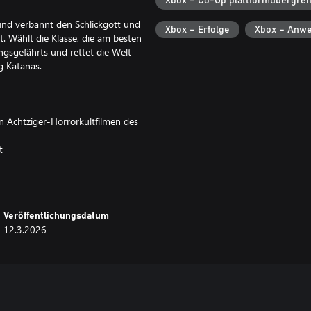
Xbox – Co-Op plattformübergrei
nd verbannt den Schlickgott und
Xbox – Erfolge
Xbox – Anwe
. Wählt die Klasse, die am besten
ingsgefährts und rettet die Welt
ng Katanas.
Achtziger-Horrorkultfilmen des
t
ng spielt
derung zurückschreckt
Veröffentlichungsdatum
12.3.2026