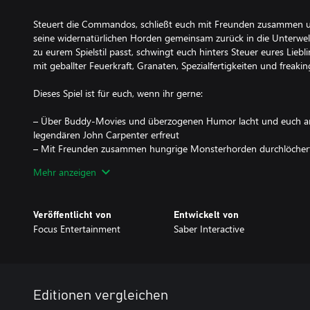
Steuert die Commandos, schließt euch mit Freunden zusammen u
seine widernatürlichen Horden gemeinsam zurück in die Unterwelt
zu eurem Spielstil passt, schwingt euch hinters Steuer eures Liebl
mit geballter Feuerkraft, Granaten, Spezialfertigkeiten und freaki
Dieses Spiel ist für euch, wenn ihr gerne:
– Über Buddy-Movies und überzogenen Humor lacht und euch an 
legendären John Carpenter erfreut
– Mit Freunden zusammen hungrige Monsterhorden durchlöcher
– Einen explosiven Cocktail blutiger FPS-Action mit Endzeitstimmu
Mehr anzeigen
– Eure Fertigkeiten aufwertet und vor keiner Hardcore-Herausfor
– Der Gefahr ins Gesicht lacht, um den Planeten zu retten
Veröffentlicht von
Entwickelt von
Go Commando!
Focus Entertainment
Saber Interactive
Zum Spielen wird eine stabile Internetverbindung benötigt.
Editionen vergleichen