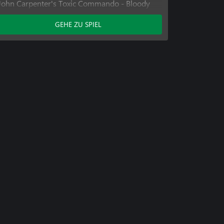
John Carpenter's Toxic Commando - Bloody
Pass
GEHE ZU SPIEL