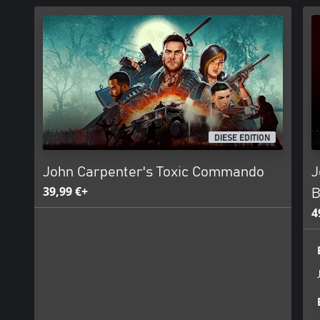
DIESE EDITION
John Carpenter's Toxic Commando
J
39,99 €+
B
4