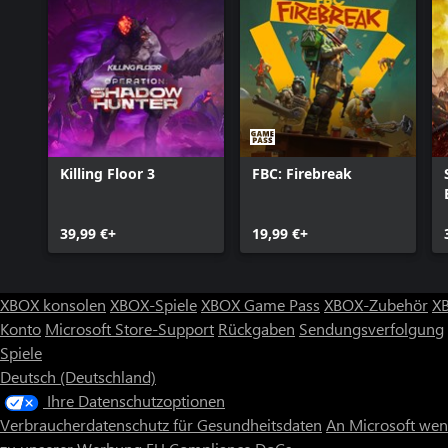
Killing Floor 3
FBC: Firebreak
39,99 €+
19,99 €+
XBOX konsolen
XBOX-Spiele
XBOX Game Pass
XBOX-Zubehör
X
Konto
Microsoft Store-Support
Rückgaben
Sendungsverfolgung
Spiele
Deutsch (Deutschland)
Ihre Datenschutzoptionen
Verbraucherdatenschutz für Gesundheitsdaten
An Microsoft we