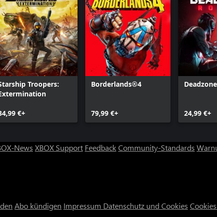
Starship Troopers:
Borderlands®4
Deadzone
Extermination
34,99 €+
79,99 €+
24,99 €+
BOX-News
XBOX Support
Feedback
Community-Standards
Warnu
nden
Abo kündigen
Impressum
Datenschutz und Cookies
Cookies