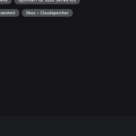
fend
Optimiert für Xbox Series X|S
senheit
Xbox – Cloudspeicher