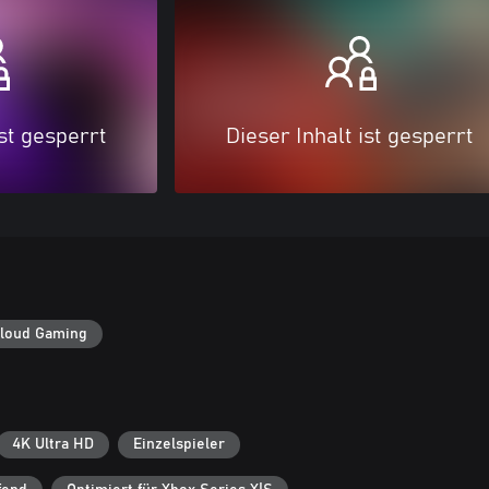
ist gesperrt
Dieser Inhalt ist gesperrt
loud Gaming
4K Ultra HD
Einzelspieler