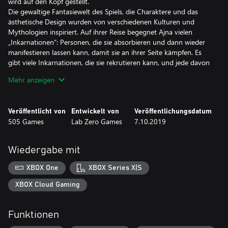
wird auf den Kopf gestellt.
Die gewaltige Fantasiewelt des Spiels, die Charaktere und das
ästhetische Design wurden von verschiedenen Kulturen und
Mythologien inspiriert. Auf ihrer Reise begegnet Ajna vielen
„Inkarnationen“: Personen, die sie absorbieren und dann wieder
manifestieren lassen kann, damit sie an ihrer Seite kämpfen. Es
gibt viele Inkarnationen, die sie rekrutieren kann, und jede davon
hat eine eigene Geschichte und Persönlichkeit. Während sie
Mehr anzeigen
Menschen aus fernen Ländern vereint, erfährt Ajna mehr über
sich selbst, über die Welt, in der sie lebt, und was noch viel
wichtiger ist – darüber, wie sie sie retten kann.
Veröffentlicht von
Entwickelt von
Veröffentlichungsdatum
505 Games
Lab Zero Games
7.10.2019
Wiedergabe mit
XBOX One
XBOX Series X|S
XBOX Cloud Gaming
Funktionen