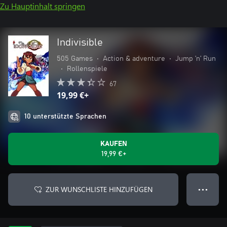
Zu Hauptinhalt springen
Indivisible
505 Games
•
Action & adventure
•
Jump ’n’ Run
•
Rollenspiele
67
19,99 €+
10 unterstützte Sprachen
KAUFEN
19,99 €+
ZUR WUNSCHLISTE HINZUFÜGEN
● ● ●