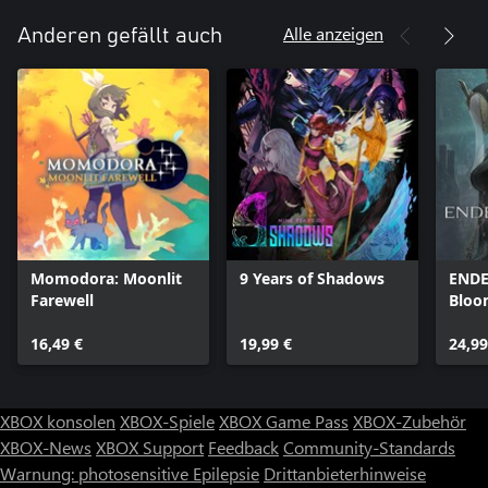
Alle anzeigen
Anderen gefällt auch
Momodora: Moonlit
9 Years of Shadows
ENDE
Farewell
Bloo
16,49 €
19,99 €
24,99
XBOX konsolen
XBOX-Spiele
XBOX Game Pass
XBOX-Zubehör
XBOX-News
XBOX Support
Feedback
Community-Standards
Warnung: photosensitive Epilepsie
Drittanbieterhinweise