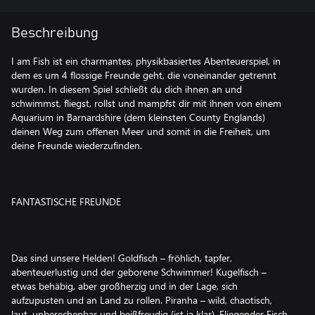
Beschreibung
I am Fish ist ein charmantes, physikbasiertes Abenteuerspiel, in
dem es um 4 flossige Freunde geht, die voneinander getrennt
wurden. In diesem Spiel schließt du dich ihnen an und
schwimmst, fliegst, rollst und mampfst dir mit ihnen von einem
Aquarium in Barnardshire (dem kleinsten County Englands)
deinen Weg zum offenen Meer und somit in die Freiheit, um
deine Freunde wiederzufinden.
FANTASTISCHE FREUNDE
Das sind unsere Helden! Goldfisch – fröhlich, tapfer,
abenteuerlustig und der geborene Schwimmer! Kugelfisch –
etwas behäbig, aber großherzig und in der Lage, sich
aufzupusten und an Land zu rollen. Piranha – wild, chaotisch,
laut, unberechenbar und beißfreudig (ist ja klar). Fliegender Fisch