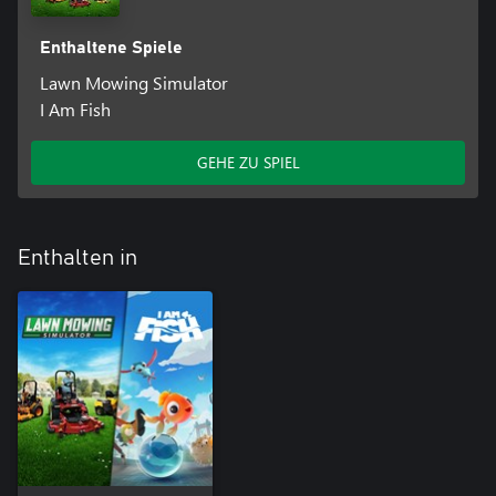
Enthaltene Spiele
Unsere vier schuppigen Freunde werden aller Art Behältnisse wie
Lawn Mowing Simulator
Gläser, Putzeimer auf Rädern oder auch Bierkrüge als
I Am Fish
provisorische Fischbehausung nutzen, prost! Das Steuern dieser
vorübergehenden Fischgefährte ist schon eine Herausforderung
für sich, aber keine Sorge: Das offene Wasser ist in Form von
GEHE ZU SPIEL
einladenden Brunnen, Pools und, äh, Abwasserkanälen voller
giftiger Hinterlassenschaften nie zu weit weg. Sie führen dich zu
deinem Ziel, dem schimmernden, offenen Meer.
Enthalten in