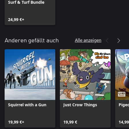
Surf & Turf Bundle
24,99 €+
Alle anzeigen
Anderen gefällt auch
Squirrel with a Gun
Just Crow Things
Pige
19,99 €+
19,99 €
14,99