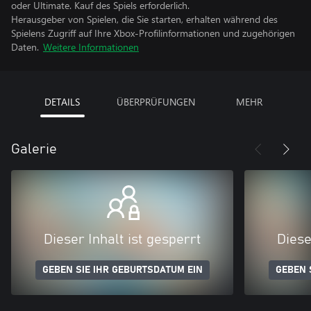
oder Ultimate. Kauf des Spiels erforderlich.
Herausgeber von Spielen, die Sie starten, erhalten während des
Spielens Zugriff auf Ihre Xbox-Profilinformationen und zugehörigen
Daten.
Weitere Informationen
DETAILS
ÜBERPRÜFUNGEN
MEHR
Galerie
Dieser Inhalt ist gesperrt
Diese
GEBEN SIE IHR GEBURTSDATUM EIN
GEBEN 