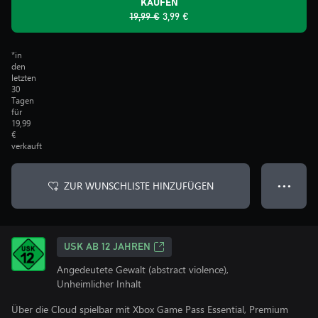
KAUFEN
19,99 €
3,99 €
*in
den
letzten
30
Tagen
für
19,99
€
verkauft
ZUR WUNSCHLISTE HINZUFÜGEN
● ● ●
USK AB 12 JAHREN
Angedeutete Gewalt (abstract violence),
Unheimlicher Inhalt
Über die Cloud spielbar mit Xbox Game Pass Essential, Premium