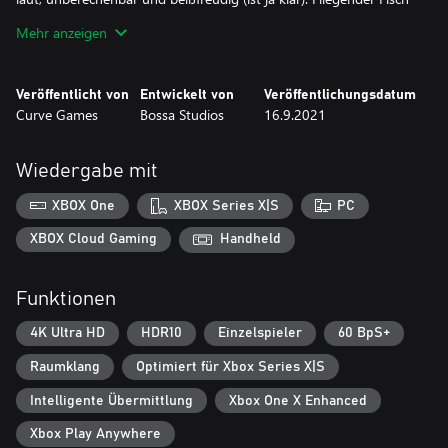
– etwas hochmütig, aber insgeheim ein echter Softie und dazu in
Mehr anzeigen
der Lage, durch die Luft zu gleiten! Diese schuppigen Freunde
lassen keinen Kiesel auf dem anderen und setzen Herz und
Kiemen daran, einander wiederzufinden!
Veröffentlicht von
Entwickelt von
Veröffentlichungsdatum
Curve Games
Bossa Studios
16.9.2021
LEICHTER ALS EIN SPRUNG VOM BECKENRAND
Wiedergabe mit
XBOX One
XBOX Series X|S
PC
Schwimme, rolle, gleite, mampfe, hüpfe, fliege, beiße und puste
XBOX Cloud Gaming
Handheld
dich auf, um durch aufregende Herausforderungen zu gelangen.
Dank dieser hecht einfachen und intuitiven Steuerung muss
Funktionen
niemand mehr im Trüben fischen.
4K Ultra HD
HDR10
Einzelspieler
60 BpS+
Raumklang
Optimiert für Xbox Series X|S
ÜBER DEN GLASRAND HINAUS
Intelligente Übermittlung
Xbox One X Enhanced
Xbox Play Anywhere