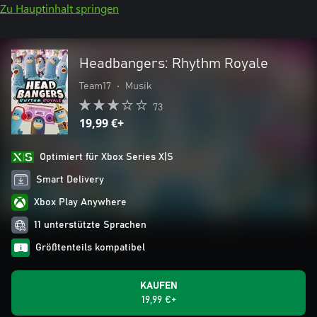
Zu Hauptinhalt springen
Headbangers: Rhythm Royale
Team17
•
Musik
73
19,99 €+
Optimiert für Xbox Series X|S
Smart Delivery
Xbox Play Anywhere
11 unterstützte Sprachen
Größtenteils kompatibel
KAUFEN
19,99 €+