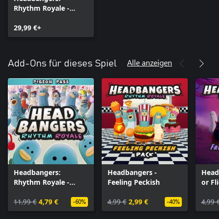
Rhythm Royale -
Digital Deluxe Edition
29,99 €+
Alle anzeigen
Add-Ons für dieses Spiel
Headbangers:
Headbangers -
Head
Rhythm Royale -
Feeling Peckish
or Fl
Pigeon Pass
11,99 €
4,79 €
4,99 €
2,99 €
4,99 
-60%
-40%