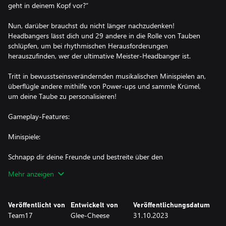
geht in deinem Kopf vor?“
Nun, darüber brauchst du nicht länger nachzudenken!
Headbangers lässt dich und 29 andere in die Rolle von Tauben
schlüpfen, um bei rhythmischen Herausforderungen
herauszufinden, wer der ultimative Meister-Headbanger ist.
Tritt in bewusstseinsverändernden musikalischen Minispielen an,
überflügle andere mithilfe von Power-ups und sammle Krümel,
um deine Taube zu personalisieren!
Gameplay-Features:
Minispiele:
Schnapp dir deine Freunde und bestreite über den
plattformübergreifenden Multiplayer verrückte Minispiele. Dir
Mehr anzeigen
stehen 23 Minispiele über 4 Runden zur Verfügung und jedes
Level von Headbangers bietet eine neue Herausforderung mit
einem stimulierenden und einzigartigen musikalischen Kniff! Mit
Veröffentlicht von
Entwickelt von
Veröffentlichungsdatum
jeder Runde steigt der Schwierigkeitsgrad, was sich auch in der
Team17
Glee-Cheese
31.10.2023
Musik widerspiegelt – behalte also einen kühlen Kopf und